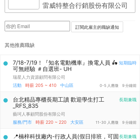
雷威特整合行銷股份有限公司
其他推薦職缺
7/18-7/19！『知名電動機車』換電人員 🛵
短期臨時
可無經驗 ＃自選班- UH
瑞星人力資源顧問有限公司
活動
時薪
205 ~ 410
中山區
0-5 人應徵
9 分鐘前
台北精品專櫃長期工讀 歡迎學生打工
長期兼職
_RFS_835
藝珂人事顧問股份有限公司
服務/門市
時薪
220 ~ 220
大安區
11-30 人應徵
9 分鐘前
📍楠梓科技廠內-行政人員(假日排班，可固
長期兼職