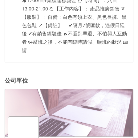
💲1700/日+業績達標獎金 ⏰【時間】：六日
13:00-21:00 💪【工作內容】： 產品推廣銷售 👔
【服裝】： 自備：白色有領上衣、黑色長褲、黑
色包鞋 📍【備註】： ✔隔月7號匯款，遇假日延
後 ✔有銷售經驗佳 🔥不遲到早退、不怕與人互動
者 🤬敲班之後，不能有臨時請假、曠班的狀況 📧
請
公司單位