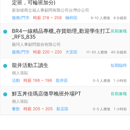
定班，可輪班加分)
新加坡商立福人事顧問有限公司台灣分公司
服務/門市
時薪
218 ~ 258
楠梓區
6-10 人應徵
9 分鐘前
BR4一線精品專櫃_存貨助理_歡迎學生打工
長期兼職
_RFS_835
藝珂人事顧問股份有限公司
服務/門市
時薪
220 ~ 220
大安區
11-30 人應徵
40 分鐘前
龍井活動工讀生
短期臨時
個人張貼
活動
時薪
196 ~ 196
龍井區
0-5 人應徵
1 小時前
鮮五丼佳瑪店徵早晚班外場PT
長期兼職
個人張貼
餐飲
時薪
205 ~ 205
新店區
0-5 人應徵
1 小時前