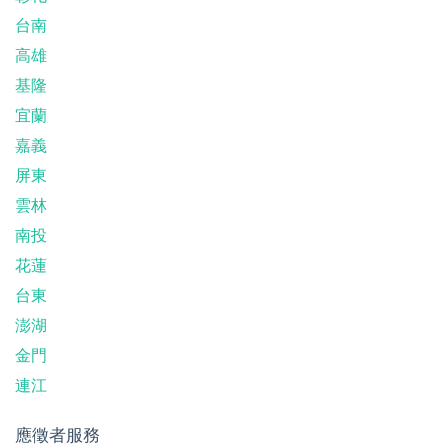
台南
高雄
基隆
宜蘭
嘉義
屏東
雲林
南投
花蓮
台東
澎湖
金門
連江
應徵者服務