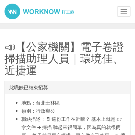
Toggl
navig
📣【公家機關】電子卷證
掃描助理人員｜環境佳、
近捷運
此職缺已結束招募
地點：台北士林區
類別：行政辦公
職缺描述：🧾 這份工作在幹嘛？ 基本上就是 👉
拿文件 ➜ 掃描 聽起來很簡單，因為真的就很簡