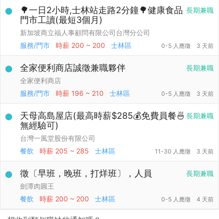
🌳一日2小時,士林站走路2分鐘🌳健康食品
長期兼職
門市工讀(最短3個月)
新加坡商立福人事顧問有限公司台灣分公司
服務/門市
時薪
200 ~ 200
士林區
0-5 人應徵
3 天前
全家便利商店誠徵兼職夥伴
長期兼職
全家便利商店
服務/門市
時薪
196 ~ 210
士林區
0-5 人應徵
3 天前
天母高島屋店(最高時薪$285💰免費員餐🍜
長期兼職
無經驗可)
台灣一風堂股份有限公司
餐飲
時薪
205 ~ 285
士林區
11-30 人應徵
3 天前
徵〔早班，晚班，打烊班〕，人員
長期兼職
劍潭肉圓王
餐飲
時薪
200 ~ 200
士林區
0-5 人應徵
4 天前