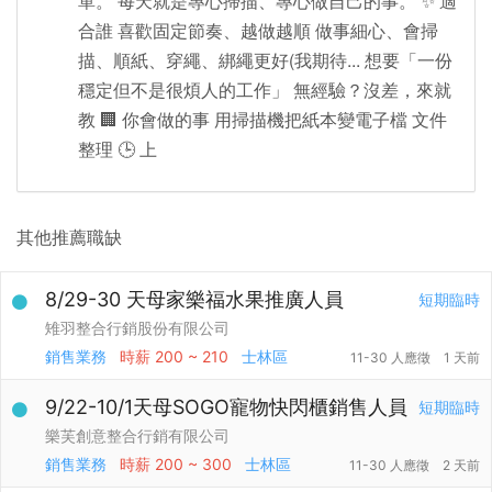
單。 每天就是專心掃描、專心做自己的事。 ✨ 適
合誰 喜歡固定節奏、越做越順 做事細心、會掃
描、順紙、穿繩、綁繩更好(我期待... 想要「一份
穩定但不是很煩人的工作」 無經驗？沒差，來就
教 🏢 你會做的事 用掃描機把紙本變電子檔 文件
整理 🕒 上
其他推薦職缺
8/29-30 天母家樂福水果推廣人員
短期臨時
雉羽整合行銷股份有限公司
銷售業務
時薪
200 ~ 210
士林區
11-30 人應徵
1 天前
9/22-10/1天母SOGO寵物快閃櫃銷售人員
短期臨時
樂芙創意整合行銷有限公司
銷售業務
時薪
200 ~ 300
士林區
11-30 人應徵
2 天前