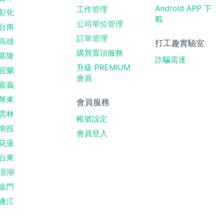
Android APP 下
工作管理
彰化
載
公司單位管理
台南
訂單管理
高雄
打工趣實驗室
購買置頂服務
基隆
詐騙雷達
升級 PREMIUM
宜蘭
會員
嘉義
屏東
會員服務
雲林
帳號設定
南投
會員登入
花蓮
台東
澎湖
金門
連江