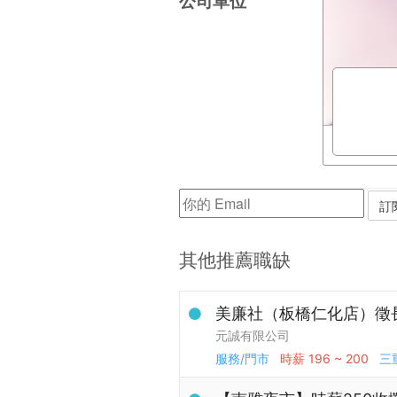
公司單位
其他推薦職缺
美廉社（板橋仁化店）徵
元誠有限公司
服務/門市
時薪
196 ~ 200
三