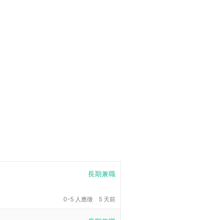
長期兼職
0-5 人應徵
5 天前