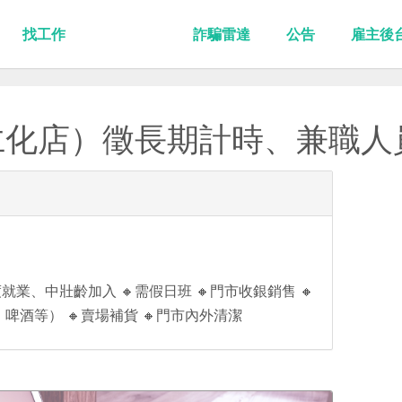
找工作
詐騙雷達
公告
雇主後
仁化店）徵長期計時、兼職人
業、中壯齡加入 🔸需假日班 🔸門市收銀銷售 🔸
啤酒等） 🔸賣場補貨 🔸門市內外清潔