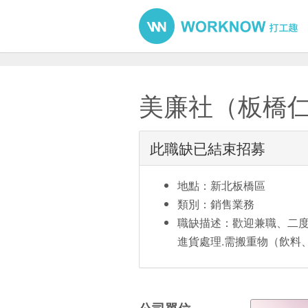
美廉社（板橋
此職缺已結束招募
地點：新北板橋區
類別：銷售業務
職缺描述：歡迎兼職、二度就
進貨處理.需搬重物（飲料、