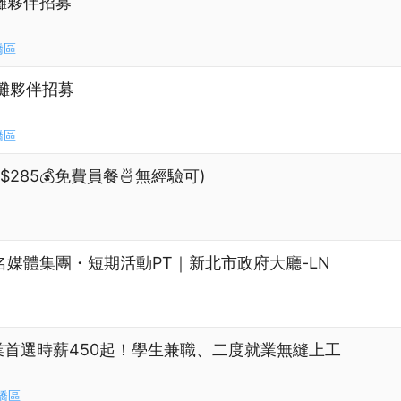
攤夥伴招募
橋區
收攤夥伴招募
橋區
285💰免費員餐🍜無經驗可)
22】知名媒體集團・短期活動PT｜新北市政府大廳-LN
業首選時薪450起！學生兼職、二度就業無縫上工
橋區