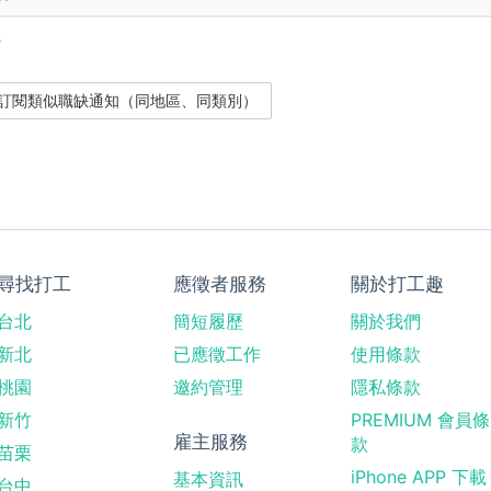
？
尋找打工
應徵者服務
關於打工趣
台北
簡短履歷
關於我們
新北
已應徵工作
使用條款
桃園
邀約管理
隱私條款
新竹
PREMIUM 會員條
雇主服務
款
苗栗
iPhone APP 下載
基本資訊
台中