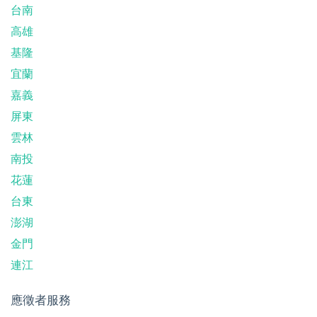
台南
高雄
基隆
宜蘭
嘉義
屏東
雲林
南投
花蓮
台東
澎湖
金門
連江
應徵者服務