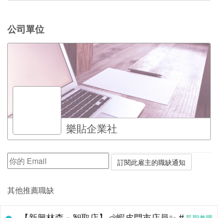
公司單位
樂貼企業社
其他推薦職缺
【新興林森 - 智取店】🦐蝦皮門市店員✨ #
長期兼職