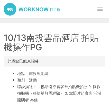
Toggl
navig
10/13南投雲品酒店 拍貼
機操作PG
此職缺已結束招募
地點：南投魚池鄉
類別：活動
職缺描述：1. 協助引導賓客至拍貼機拍照 2. 操作
拍貼機（很簡單無需經驗） 3. 拿照片給賓客 活潑
開朗者 為佳