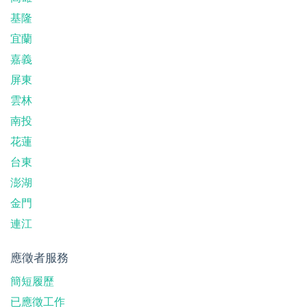
基隆
宜蘭
嘉義
屏東
雲林
南投
花蓮
台東
澎湖
金門
連江
應徵者服務
簡短履歷
已應徵工作