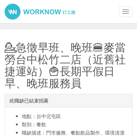
Toggl
navig
💁急徵早班、晚班🍔麥當
勞台中松竹二店（近舊社
捷運站）🍟長期平假日
早、晚班服務員
此職缺已結束招募
地點：台中北屯區
類別：餐飲
職缺描述：門市服務、餐點飲品製作、環境清潔