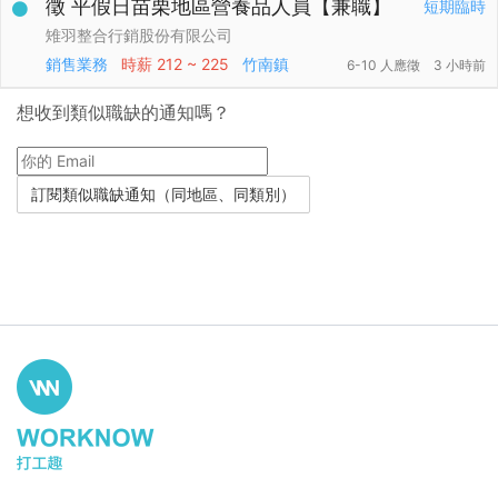
徵 平假日苗栗地區營養品人員【兼職】
短期臨時
雉羽整合行銷股份有限公司
銷售業務
時薪
212 ~ 225
竹南鎮
6-10 人應徵
3 小時前
想收到類似職缺的通知嗎？