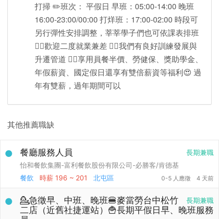
打掃 ✏️班次： 平假日 早班：05:00-14:00 晚班
16:00-23:00/00:00 打烊班：17:00-02:00 時段可
另行彈性安排調整，莘莘學子們也可依課表排班
👉🏻歡迎二度就業兼差 👍🏻我們有良好訓練發展與
升遷管道 👍🏻享用員餐半價、勞健保、獎助學金、
年假薪資、國定假日還享有雙倍薪資等福利😍 過
年有雙薪，過年期間可以
其他推薦職缺
餐廳服務人員
長期兼職
怡和餐飲集團-富利餐飲股份有限公司-必勝客/肯德基
餐飲
時薪
196 ~ 201
北屯區
0-5 人應徵
4 天前
💁急徵早、中班、晚班🍔麥當勞台中松竹
長期兼職
二店（近舊社捷運站）🍟長期平假日早、晚班服務