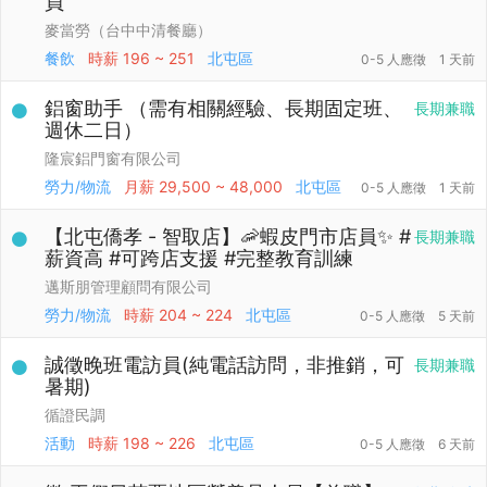
員
麥當勞（台中中清餐廳）
餐飲
時薪
196 ~ 251
北屯區
0-5 人應徵
1 天前
鋁窗助手 （需有相關經驗、長期固定班、
長期兼職
週休二日）
隆宸鋁門窗有限公司
勞力/物流
月薪
29,500 ~ 48,000
北屯區
0-5 人應徵
1 天前
【北屯僑孝 - 智取店】🦐蝦皮門市店員✨ #
長期兼職
薪資高 #可跨店支援 #完整教育訓練
邁斯朋管理顧問有限公司
勞力/物流
時薪
204 ~ 224
北屯區
0-5 人應徵
5 天前
誠徵晚班電訪員(純電話訪問，非推銷，可
長期兼職
暑期)
循證民調
活動
時薪
198 ~ 226
北屯區
0-5 人應徵
6 天前