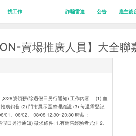
找工作
詐騙雷達
公告
雇主後
RON-賣場推廣人員】大全聯
,8/28號領薪(除遇假日另行通知) 工作內容： (1) 血
銷售 (2) 門市展示區整理維護 (3) 每週需登記
、08/02、 08/08 12:30~20:30 時薪：
薪(除遇假日另行通知) 徵求條件: 1.有銷售經驗者尤佳 2.