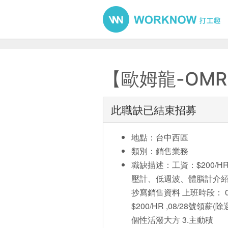
【歐姆龍-OM
此職缺已結束招募
地點：台中西區
類別：銷售業務
職缺描述：工資：$200/HR 
壓計、低週波、體脂計介紹推廣
抄寫銷售資料 上班時段： 08/01
$200/HR ,08/28號領
個性活潑大方 3.主動積