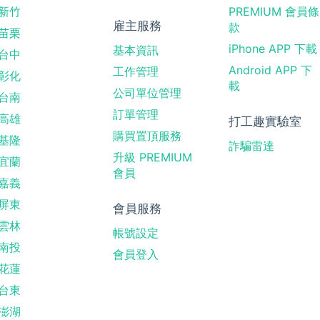
新竹
PREMIUM 會員條
雇主服務
款
苗栗
iPhone APP 下載
基本資訊
台中
Android APP 下
工作管理
彰化
載
公司單位管理
台南
訂單管理
高雄
打工趣實驗室
購買置頂服務
基隆
詐騙雷達
升級 PREMIUM
宜蘭
會員
嘉義
屏東
會員服務
雲林
帳號設定
南投
會員登入
花蓮
台東
澎湖