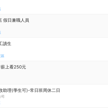
區
店 假日兼職人員
區
工讀生
正區
薪上看250元
政助理(學生可)-常日班周休二日
公司
區