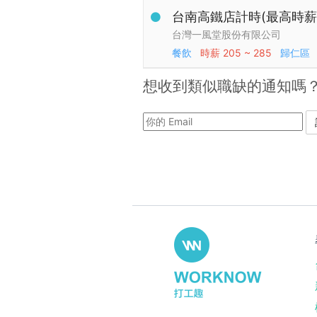
台南高鐵店計時(最高時薪$
台灣一風堂股份有限公司
餐飲
時薪
205 ~ 285
歸仁區
想收到類似職缺的通知嗎