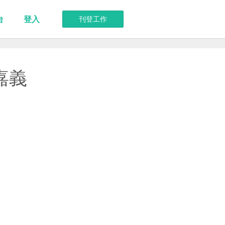
台
登入
刊登工作
嘉義