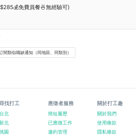
285💰免費員餐🍜無經驗可)
？
尋找打工
應徵者服務
關於打工趣
台北
簡短履歷
關於我們
新北
已應徵工作
使用條款
桃園
邀約管理
隱私條款