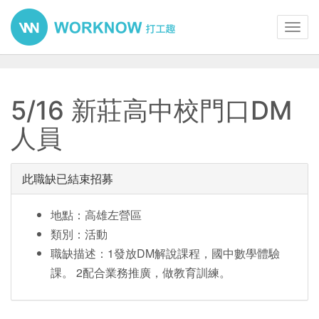
Toggl
navig
5/16 新莊高中校門口DM
人員
此職缺已結束招募
地點：高雄左營區
類別：活動
職缺描述：1發放DM解說課程，國中數學體驗
課。 2配合業務推廣，做教育訓練。