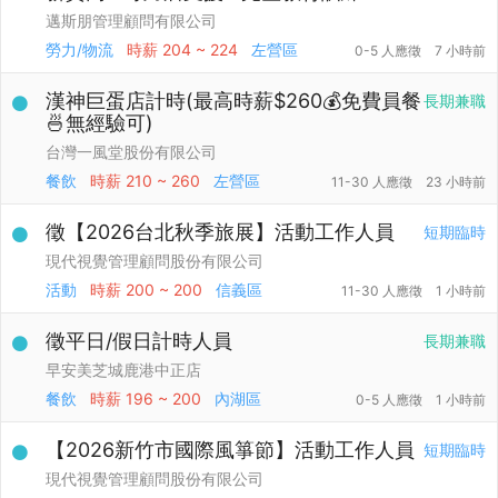
邁斯朋管理顧問有限公司
勞力/物流
時薪
204 ~ 224
左營區
0-5 人應徵
7 小時前
漢神巨蛋店計時(最高時薪$260💰免費員餐
長期兼職
🍜無經驗可)
台灣一風堂股份有限公司
餐飲
時薪
210 ~ 260
左營區
11-30 人應徵
23 小時前
徵【2026台北秋季旅展】活動工作人員
短期臨時
現代視覺管理顧問股份有限公司
活動
時薪
200 ~ 200
信義區
11-30 人應徵
1 小時前
徵平日/假日計時人員
長期兼職
早安美芝城鹿港中正店
餐飲
時薪
196 ~ 200
內湖區
0-5 人應徵
1 小時前
【2026新竹市國際風箏節】活動工作人員
短期臨時
現代視覺管理顧問股份有限公司