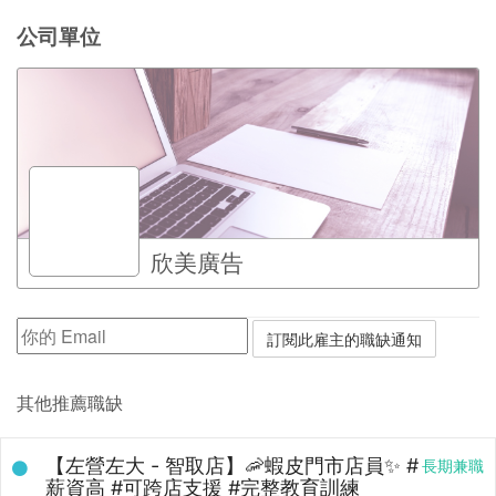
公司單位
欣美廣告
其他推薦職缺
【左營左大 - 智取店】🦐蝦皮門市店員✨ #
長期兼職
薪資高 #可跨店支援 #完整教育訓練