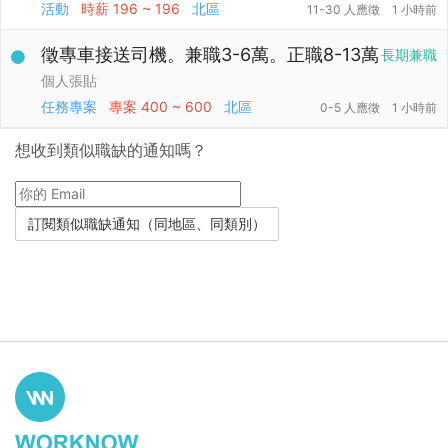
活動
時薪
196 ~ 196
北區
11-30 人應徵
1 小時前
徵專車接送司機。兼職3-6萬。正職8-13萬
長期兼職
個人張貼
任務專案
專案
400 ~ 600
北區
0-5 人應徵
1 小時前
想收到類似職缺的通知嗎？