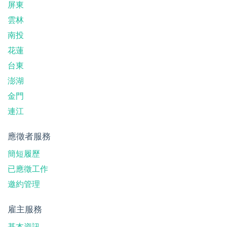
屏東
雲林
南投
花蓮
台東
澎湖
金門
連江
應徵者服務
簡短履歷
已應徵工作
邀約管理
雇主服務
基本資訊