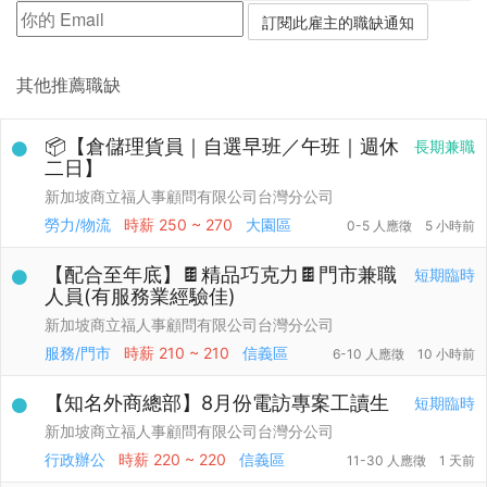
其他推薦職缺
📦【倉儲理貨員｜自選早班／午班｜週休
長期兼職
二日】
新加坡商立福人事顧問有限公司台灣分公司
勞力/物流
時薪
250 ~ 270
大園區
0-5 人應徵
5 小時前
【配合至年底】🍫精品巧克力🍫門市兼職
短期臨時
人員(有服務業經驗佳)
新加坡商立福人事顧問有限公司台灣分公司
服務/門市
時薪
210 ~ 210
信義區
6-10 人應徵
10 小時前
【知名外商總部】8月份電訪專案工讀生
短期臨時
新加坡商立福人事顧問有限公司台灣分公司
行政辦公
時薪
220 ~ 220
信義區
11-30 人應徵
1 天前