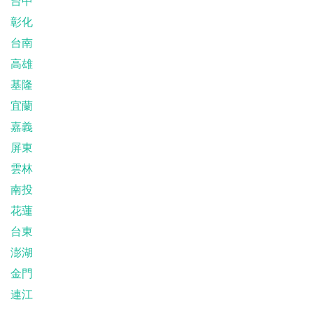
台中
彰化
台南
高雄
基隆
宜蘭
嘉義
屏東
雲林
南投
花蓮
台東
澎湖
金門
連江