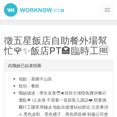
Toggl
navig
徵五星飯店自助餐外場幫
忙🌹✨飯店PT🏩臨時工🆓
此職缺已結束招募
地點：基隆中山區
類別：餐飲
職缺描述：學生友善🧑‍🎓排班方便🙆免費供餐☑️
優點🌟 i人友善 不需要一直跟客人講話❤️ 想要偶
爾打工賺零用錢💰 地點在捷運站站附近 注意事項
⚠️ 黑色皮鞋、黑色襪子、黑色西裝褲 制服公司會