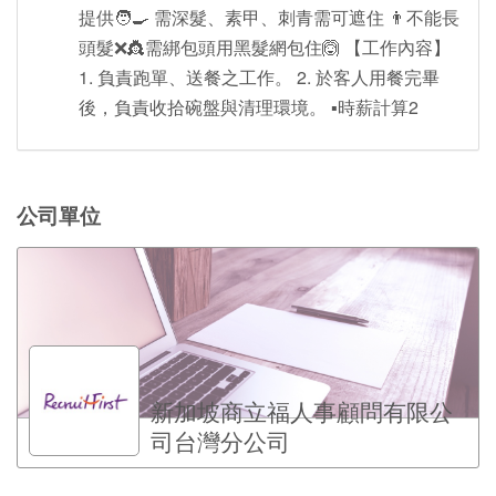
提供🧑‍🍳 需深髮、素甲、刺青需可遮住 👨不能長
頭髮❌👸需綁包頭用黑髮網包住🙆 【工作內容】
1. 負責跑單、送餐之工作。 2. 於客人用餐完畢
後，負責收拾碗盤與清理環境。 ▪️時薪計算2
公司單位
新加坡商立福人事顧問有限公
司台灣分公司