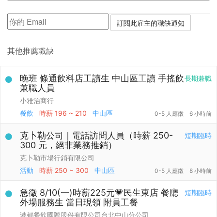
其他推薦職缺
晚班 條通飲料店工讀生 中山區工讀 手搖飲
長期兼職
兼職人員
小雅治商行
餐飲
時薪
196 ~ 210
中山區
0-5 人應徵
6 小時前
克卜勒公司｜電話訪問人員（時薪 250-
短期臨時
300 元，絕非業務推銷）
克卜勒市場行銷有限公司
活動
時薪
250 ~ 300
中山區
0-5 人應徵
8 小時前
急徵 8/10(一)時薪225元💗民生東店 餐廳
短期臨時
外場服務生 當日現領 附員工餐
港都餐飲國際股份有限公司台北中山分公司