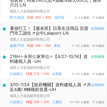
包裝員｜時薪240元起+激勵津貼3,000元｜週休
六日-LN
瑞星人力資源顧問有限公司
勞力/物流
時薪
240 ~ 365
瑞芳區
0-5 人應徵
17 分鐘前
暑假打工！【週末班】日系生活用品 百貨
短期臨時
門市工讀生📌台中Lalaport-LN
瑞星人力資源顧問有限公司
服務/門市
時薪
196 ~ 196
東區
11-30 人應徵
16 分鐘前
216H✧永和公家單位✧【4/27-10/16】資
長期兼職
料建檔人員 -UH
瑞星人力資源顧問有限公司
行政辦公
時薪
216 ~ 216
永和區
11-30 人應徵
17 分鐘前
3/10-7/24【政府機關】資料建檔人員 📌月
短期臨時
近4萬! #轉職前首選-UH
瑞星人力資源顧問有限公司
行政辦公
時薪
216 ~ 216
三重區
51-100 人應徵
17 分鐘前