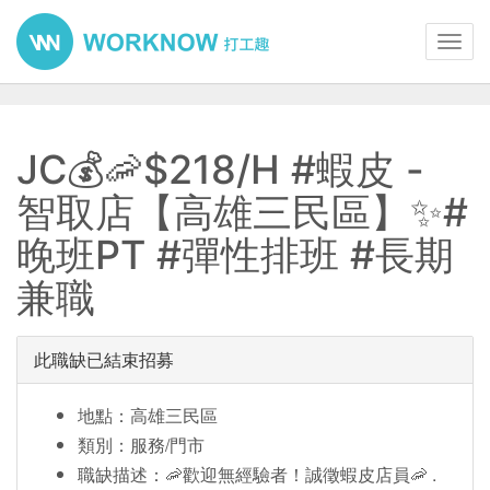
Toggl
navig
JC💰🦐$218/H #蝦皮 -
智取店【高雄三民區】✨#
晚班PT #彈性排班 #長期
兼職
此職缺已結束招募
地點：高雄三民區
類別：服務/門市
職缺描述：🦐歡迎無經驗者！誠徵蝦皮店員🦐 .