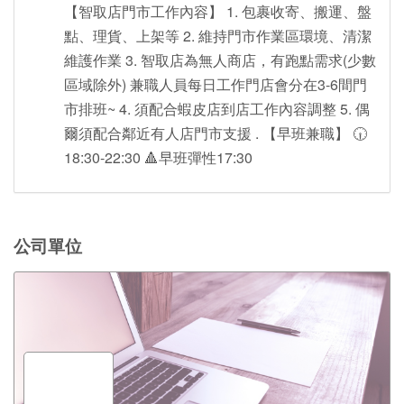
【智取店門市工作內容】 1. 包裹收寄、搬運、盤
點、理貨、上架等 2. 維持門市作業區環境、清潔
維護作業 3. 智取店為無人商店，有跑點需求(少數
區域除外) 兼職人員每日工作門店會分在3-6間門
市排班~ 4. 須配合蝦皮店到店工作內容調整 5. 偶
爾須配合鄰近有人店門市支援 . 【早班兼職】 🕡
18:30-22:30 🔺早班彈性17:30
公司單位