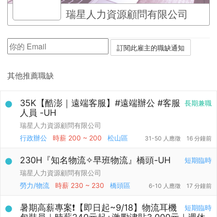
瑞星人力資源顧問有限公司
其他推薦職缺
35K【酷澎｜遠端客服】#遠端辦公 #客服
長期兼職
人員 -UH
瑞星人力資源顧問有限公司
行政辦公
時薪
200 ~ 200
松山區
31-50 人應徵
16 分鐘前
230H『知名物流✧早班物流』橋頭-UH
短期臨時
瑞星人力資源顧問有限公司
勞力/物流
時薪
230 ~ 230
橋頭區
6-10 人應徵
17 分鐘前
暑期高薪專案❗【即日起~9/18】物流耳機
短期臨時