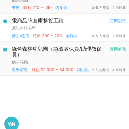
餐飲
時薪
210 ~ 260
內湖區
0-5 人應徵
2 小時前
電商品牌倉庫整貨工讀
短期臨時
尼諾有限公司
勞力/物流
時薪
200 ~ 200
蘆竹區
0-5 人應徵
2 小時前
綠色森林幼兒園（急徵教保員/助理教保
長期兼職
員）
個人張貼
教學家教
月薪
32,000 ~ 34,000
岡山區
0-5 人應徵
4 小時前