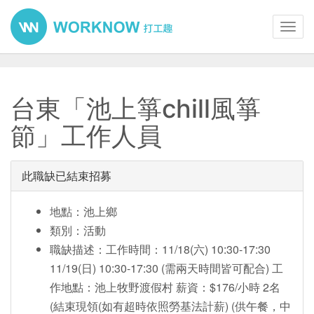
Toggl
navig
台東「池上箏chill風箏
節」工作人員
此職缺已結束招募
地點：池上鄉
類別：活動
職缺描述：工作時間：11/18(六) 10:30-17:30
11/19(日) 10:30-17:30 (需兩天時間皆可配合) 工
作地點：池上牧野渡假村 薪資：$176/小時 2名
(結束現領(如有超時依照勞基法計薪) (供午餐，中