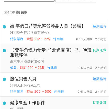
其他推薦職缺
徵 平假日苗栗地區營養品人員【兼職】
短期臨時
雉羽整合行銷股份有限公司
銷售業務
時薪
212 ~ 225
竹南鎮
6-10 人應徵
2 小時前
【🐮牛角燒肉食堂-竹北遠百店】早、晚班
長期兼職
兼職夥伴
東京牛角股份有限公司
餐飲
時薪
220 ~ 235
竹北市
0-5 人應徵
2 小時前
攤位銷售人員
短期臨時
訂明天股份有限公司
銷售業務
時薪
200 ~ 500
內湖區
0-5 人應徵
2 小時前
健康餐盒工作夥伴
長期兼職
個人張貼