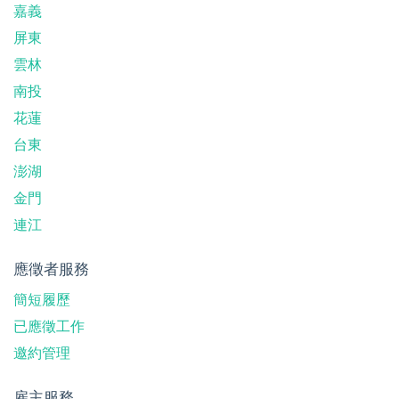
嘉義
屏東
雲林
南投
花蓮
台東
澎湖
金門
連江
應徵者服務
簡短履歷
已應徵工作
邀約管理
雇主服務