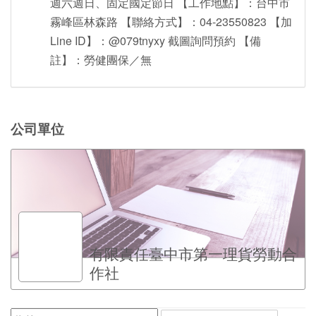
週六週日、固定國定節日 【工作地點】：台中市
霧峰區林森路 【聯絡方式】：04-23550823 【加
Line ID】：@079tnyxy 截圖詢問預約 【備
註】：勞健團保／無
公司單位
有限責任臺中市第一理貨勞動合
作社