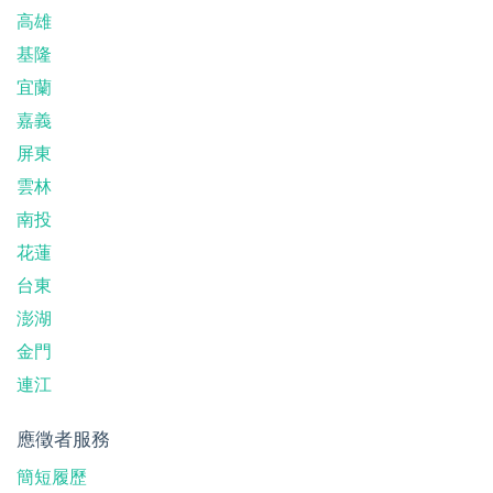
高雄
基隆
宜蘭
嘉義
屏東
雲林
南投
花蓮
台東
澎湖
金門
連江
應徵者服務
簡短履歷