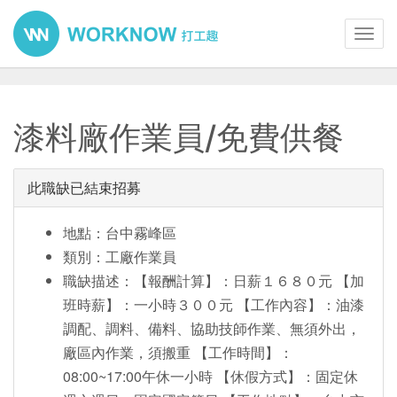
Toggl
navig
漆料廠作業員/免費供餐
此職缺已結束招募
地點：台中霧峰區
類別：工廠作業員
職缺描述：【報酬計算】：日薪１６８０元 【加
班時薪】：一小時３００元 【工作內容】：油漆
調配、調料、備料、協助技師作業、無須外出，
廠區內作業，須搬重 【工作時間】：
08:00~17:00午休一小時 【休假方式】：固定休