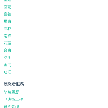
宜蘭
嘉義
屏東
雲林
南投
花蓮
台東
澎湖
金門
連江
應徵者服務
簡短履歷
已應徵工作
邀約管理