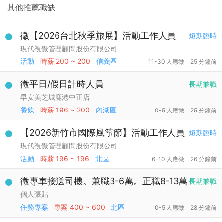
其他推薦職缺
徵【2026台北秋季旅展】活動工作人員
短期臨時
現代視覺管理顧問股份有限公司
活動
時薪
200 ~ 200
信義區
11-30 人應徵
25 分鐘前
徵平日/假日計時人員
長期兼職
早安美芝城鹿港中正店
餐飲
時薪
196 ~ 200
內湖區
0-5 人應徵
25 分鐘前
【2026新竹市國際風箏節】活動工作人員
短期臨時
現代視覺管理顧問股份有限公司
活動
時薪
196 ~ 196
北區
6-10 人應徵
26 分鐘前
徵專車接送司機。兼職3-6萬。正職8-13萬
長期兼職
個人張貼
任務專案
專案
400 ~ 600
北區
0-5 人應徵
28 分鐘前