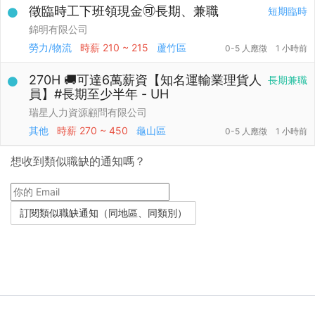
徵臨時工下班領現金🉑長期、兼職
短期臨時
錦明有限公司
勞力/物流
時薪
210 ~ 215
蘆竹區
0-5 人應徵
1 小時前
270H 🚚可達6萬薪資【知名運輸業理貨人
長期兼職
員】#長期至少半年 - UH
瑞星人力資源顧問有限公司
其他
時薪
270 ~ 450
龜山區
0-5 人應徵
1 小時前
想收到類似職缺的通知嗎？