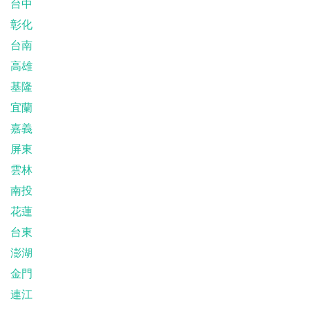
台中
彰化
台南
高雄
基隆
宜蘭
嘉義
屏東
雲林
南投
花蓮
台東
澎湖
金門
連江