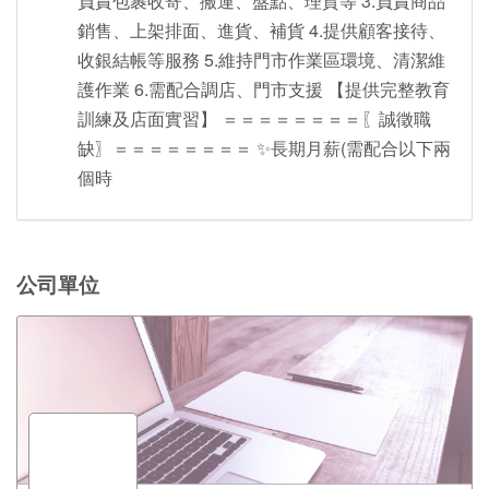
負責包裹收寄、搬運、盤點、理貨等 3.負責商品
銷售、上架排面、進貨、補貨 4.提供顧客接待、
收銀結帳等服務 5.維持門市作業區環境、清潔維
護作業 6.需配合調店、門市支援 【提供完整教育
訓練及店面實習】 ＝＝＝＝＝＝＝＝〖誠徵職
缺〗＝＝＝＝＝＝＝＝ ✨長期月薪(需配合以下兩
個時
公司單位