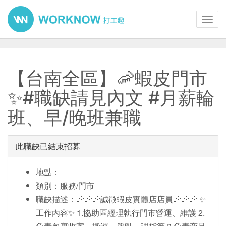
Toggl
navig
【台南全區】🦐蝦皮門市
✨#職缺請見內文 #月薪輪
班、早/晚班兼職
此職缺已結束招募
地點：
類別：服務/門市
職缺描述：🦐🦐🦐誠徵蝦皮實體店店員🦐🦐🦐 ✨
工作內容✨ 1.協助區經理執行門市營運、維護 2.