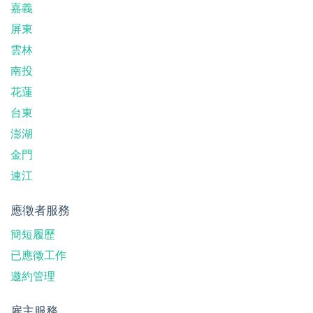
嘉義
屏東
雲林
南投
花蓮
台東
澎湖
金門
連江
應徵者服務
簡短履歷
已應徵工作
邀約管理
雇主服務