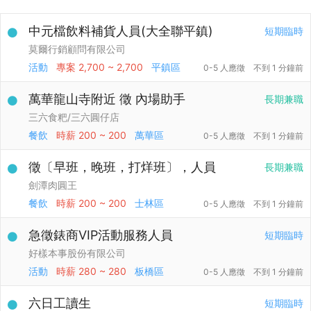
中元檔飲料補貨人員(大全聯平鎮)
短期臨時
莫爾行銷顧問有限公司
活動
專案
2,700 ~ 2,700
平鎮區
0-5 人應徵
不到 1 分鐘前
萬華龍山寺附近 徵 內場助手
長期兼職
三六食粑/三六圓仔店
餐飲
時薪
200 ~ 200
萬華區
0-5 人應徵
不到 1 分鐘前
徵〔早班，晚班，打烊班〕，人員
長期兼職
劍潭肉圓王
餐飲
時薪
200 ~ 200
士林區
0-5 人應徵
不到 1 分鐘前
急徵錶商VIP活動服務人員
短期臨時
好樣本事股份有限公司
活動
時薪
280 ~ 280
板橋區
0-5 人應徵
不到 1 分鐘前
六日工讀生
短期臨時