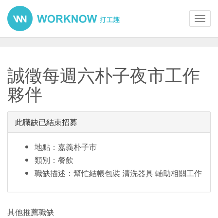
Toggl
navig
誠徵每週六朴子夜市工作
夥伴
此職缺已結束招募
地點：嘉義朴子市
類別：餐飲
職缺描述：幫忙結帳包裝 清洗器具 輔助相關工作
其他推薦職缺