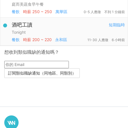
庭而美蔬食早午餐
餐飲
時薪
250 ~ 250
萬華區
0-5 人應徵
不到 1 分鐘前
酒吧工讀
短期臨時
Tonight
餐飲
時薪
200 ~ 220
永和區
11-30 人應徵
6 小時前
想收到類似職缺的通知嗎？