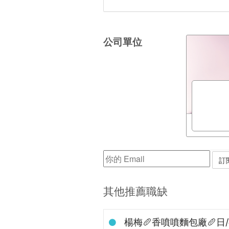
公司單位
其他推薦職缺
楊梅🥖香噴噴麵包廠🥖日