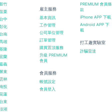
新竹
PREMIUM 會員條
雇主服務
款
苗栗
iPhone APP 下載
基本資訊
台中
Android APP 下
工作管理
彰化
載
公司單位管理
台南
訂單管理
高雄
打工趣實驗室
購買置頂服務
基隆
詐騙雷達
升級 PREMIUM
宜蘭
會員
嘉義
屏東
會員服務
雲林
帳號設定
南投
會員登入
花蓮
台東
澎湖