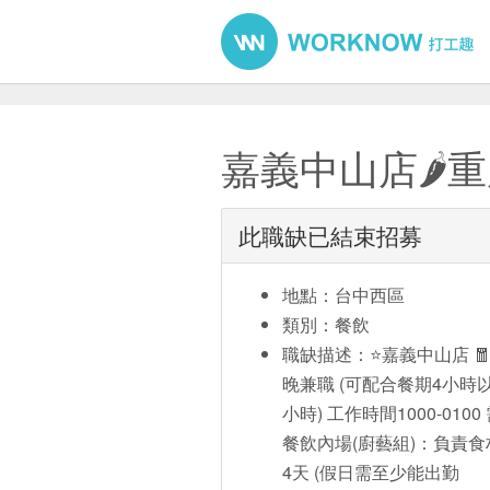
嘉義中山店🌶️重
此職缺已結束招募
地點：台中西區
類別：餐飲
職缺描述：⭐嘉義中山店 🧧缺
晚兼職 (可配合餐期4小時以
小時) 工作時間1000-010
餐飲內場(廚藝組)：負責
4天 (假日需至少能出勤