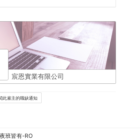
宸恩實業有限公司
/夜班皆有-RO