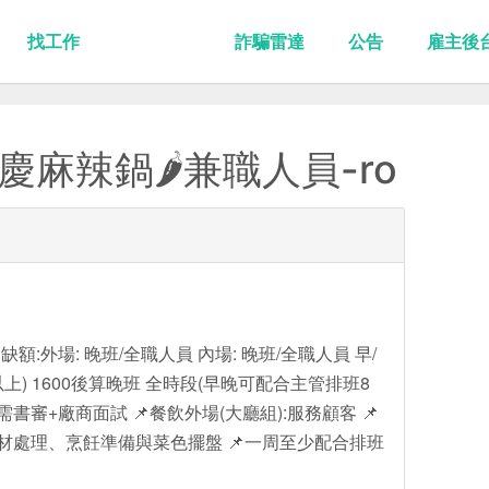
找工作
詐騙雷達
公告
雇主後
慶麻辣鍋🌶️兼職人員-ro
額:外場: 晚班/全職人員 內場: 晚班/全職人員 早/
上) 1600後算晚班 全時段(早晚可配合主管排班8
0 需書審+廠商面試 📌餐飲外場(大廳組):服務顧客 📌
食材處理、烹飪準備與菜色擺盤 📌一周至少配合排班