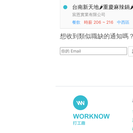
台南新天地🌶️重慶麻辣鍋🌶
宸恩實業有限公司
餐飲
時薪
206 ~ 216
中西區
想收到類似職缺的通知嗎