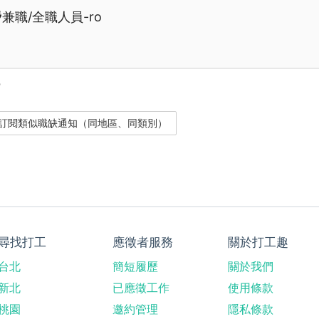
️兼職/全職人員-ro
？
尋找打工
應徵者服務
關於打工趣
台北
簡短履歷
關於我們
新北
已應徵工作
使用條款
桃園
邀約管理
隱私條款