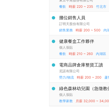
東京牛角股份有限公司
餐飲
時薪
220 ~ 235
竹北市
攤位銷售人員
訂明天股份有限公司
銷售業務
時薪
200 ~ 500
內
健康餐盒工作夥伴
個人張貼
餐飲
時薪
210 ~ 260
內湖區
電商品牌倉庫整貨工讀
尼諾有限公司
勞力/物流
時薪
200 ~ 200
蘆
綠色森林幼兒園（急徵教
個人張貼
教學家教
月薪
32,000 ~ 34,0