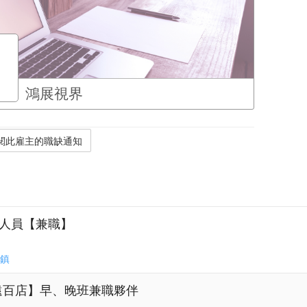
鴻展視界
品人員【兼職】
鎮
遠百店】早、晚班兼職夥伴