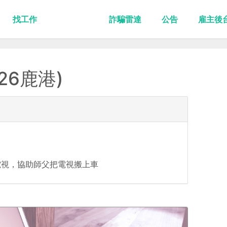
找工作
詐騙雷達
公告
雇主後
26鹿港)
電視，協助師父把電視搬上車