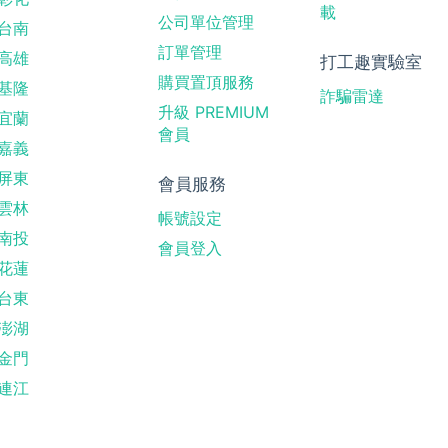
載
公司單位管理
台南
訂單管理
高雄
打工趣實驗室
購買置頂服務
基隆
詐騙雷達
升級 PREMIUM
宜蘭
會員
嘉義
屏東
會員服務
雲林
帳號設定
南投
會員登入
花蓮
台東
澎湖
金門
連江