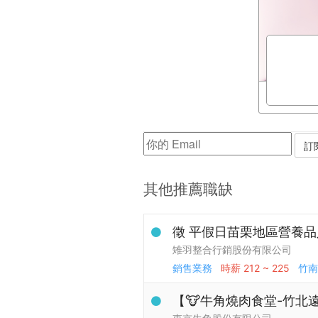
其他推薦職缺
徵 平假日苗栗地區營養
雉羽整合行銷股份有限公司
銷售業務
時薪
212 ~ 225
竹南
【🐮牛角燒肉食堂-竹北