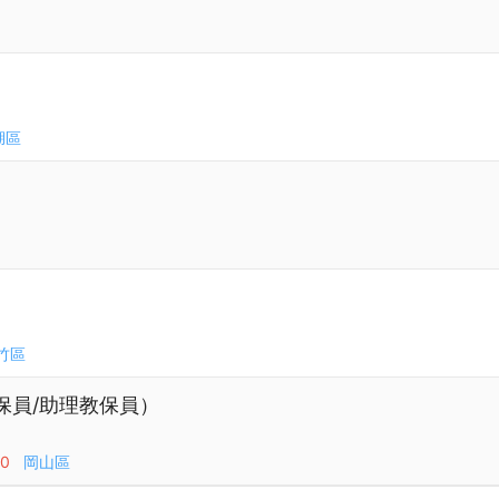
湖區
竹區
保員/助理教保員）
00
岡山區