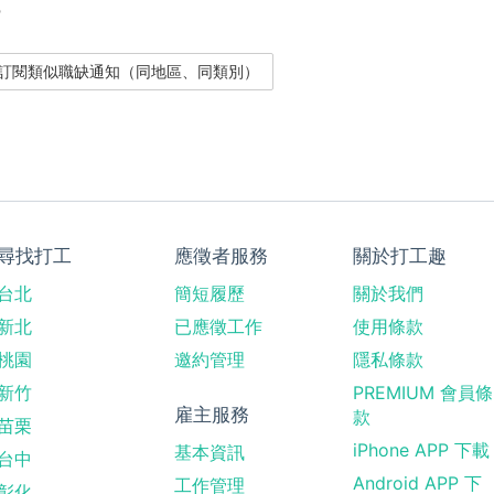
？
尋找打工
應徵者服務
關於打工趣
台北
簡短履歷
關於我們
新北
已應徵工作
使用條款
桃園
邀約管理
隱私條款
新竹
PREMIUM 會員條
雇主服務
款
苗栗
iPhone APP 下載
基本資訊
台中
Android APP 下
工作管理
彰化