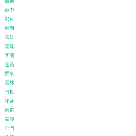
苗栗
台中
彰化
台南
高雄
基隆
宜蘭
嘉義
屏東
雲林
南投
花蓮
台東
澎湖
金門