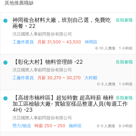
其他推薦職缺
神岡複合材料大廠，班別自己選，免費吃
長期兼職
兩餐 - 22
汎亞國際人事顧問股份有限公司
工廠作業員
月薪
31,500 ~ 43,500
神岡區
6-10 人應徵
1 小時前
【彰化大村】物料管理師 -22
長期兼職
汎亞國際人事顧問股份有限公司
工廠作業員
月薪
30,270 ~ 30,270
大村鄉
0-5 人應徵
1 小時前
【高雄市楠梓區】超短時數 超高時薪 楠梓
長期兼職
加工區檢驗大廠- 實驗室樣品整運人員(每週工作
4H) -23
汎亞國際人事顧問股份有限公司
勞力/物流
時薪
250 ~ 250
楠梓區
0-5 人應徵
9 小時前