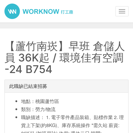
Toggl
navig
【蘆竹南崁】早班 倉儲人
員 36K起 / 環境佳有空調
-24 B754
此職缺已結束招募
地點：桃園蘆竹區
類別：勞力/物流
職缺描述： 1. 電子零件產品裝箱、貼標作業 2. 理
貨上下架(約8KG)、庫存系統操作 *需久站 薪資: