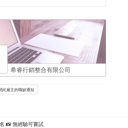
希睿行銷整合有限公司
數名 📸 無經驗可嘗試