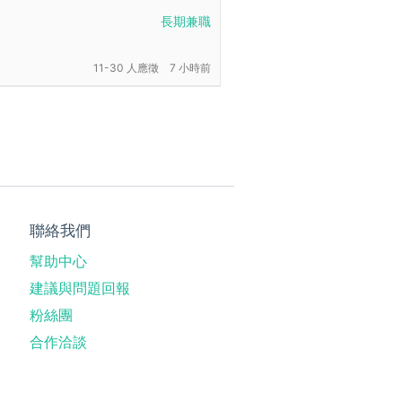
長期兼職
11-30 人應徵
7 小時前
聯絡我們
幫助中心
建議與問題回報
粉絲團
合作洽談