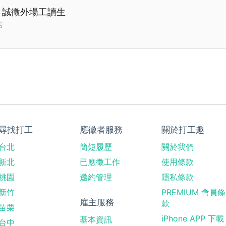
店！誠徵外場工讀生
店
尋找打工
應徵者服務
關於打工趣
台北
簡短履歷
關於我們
新北
已應徵工作
使用條款
桃園
邀約管理
隱私條款
新竹
PREMIUM 會員條
雇主服務
款
苗栗
iPhone APP 下載
基本資訊
台中