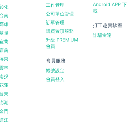
Android APP 下
工作管理
彰化
載
公司單位管理
台南
訂單管理
高雄
打工趣實驗室
購買置頂服務
基隆
詐騙雷達
升級 PREMIUM
宜蘭
會員
嘉義
屏東
會員服務
雲林
帳號設定
南投
會員登入
花蓮
台東
澎湖
金門
連江