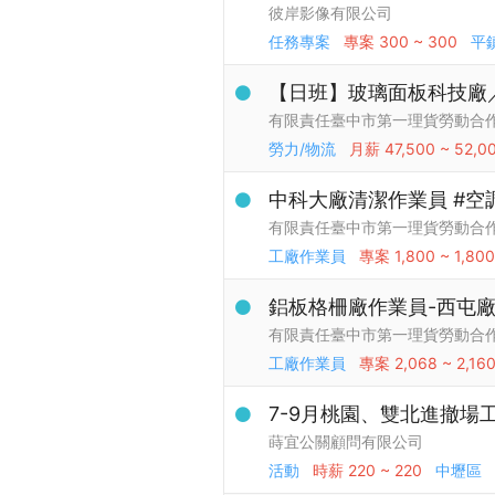
彼岸影像有限公司
任務專案
專案
300 ~ 300
平
【日班】玻璃面板科技廠
有限責任臺中市第一理貨勞動合
勞力/物流
月薪
47,500 ~ 52,0
中科大廠清潔作業員 #空
有限責任臺中市第一理貨勞動合
工廠作業員
專案
1,800 ~ 1,800
鋁板格柵廠作業員-西屯
有限責任臺中市第一理貨勞動合
工廠作業員
專案
2,068 ~ 2,16
7-9月桃園、雙北進撤場
蒔宜公關顧問有限公司
活動
時薪
220 ~ 220
中壢區