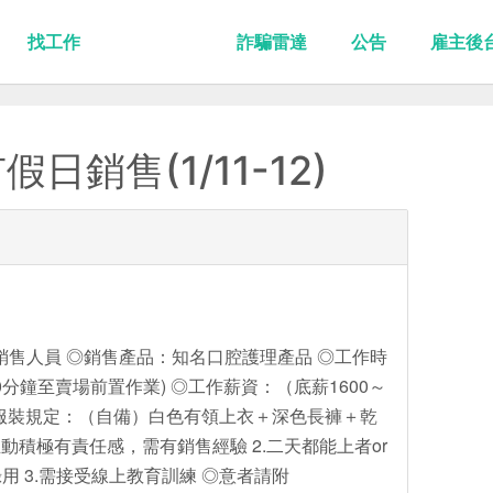
找工作
詐騙雷達
公告
雇主後
銷售(1/11-12)
全聯銷售人員 ◎銷售產品：知名口腔護理產品 ◎工作時
需提前30分鐘至賣場前置作業) ◎工作薪資：（底薪1600～
 ◎服裝規定：（自備）白色有領上衣＋深色長褲＋乾
.主動積極有責任感，需有銷售經驗 2.二天都能上者or
 3.需接受線上教育訓練 ◎意者請附