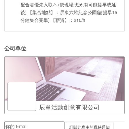
配合者優先入取⚠️ (依現場狀況,有可能提早或延
後) 【集合地點】：屏東六堆紀念公園(請提早15
分鐘集合完畢) 【薪資】：210/h
公司單位
辰韋活動創意有限公司