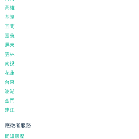
高雄
基隆
宜蘭
嘉義
屏東
雲林
南投
花蓮
台東
澎湖
金門
連江
應徵者服務
簡短履歷