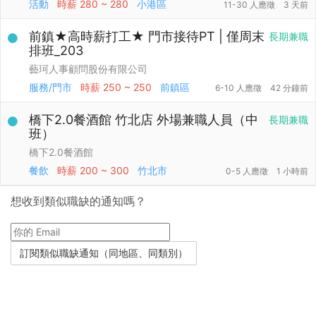
活動
時薪
280 ~ 280
小港區
11-30 人應徵
3 天前
前鎮★高時薪打工★ 門市接待PT | 僅周末
長期兼職
排班_203
藝珂人事顧問股份有限公司
服務/門市
時薪
250 ~ 250
前鎮區
6-10 人應徵
42 分鐘前
橋下2.0餐酒館 竹北店 外場兼職人員（中
長期兼職
班）
橋下2.0餐酒館
餐飲
時薪
200 ~ 300
竹北市
0-5 人應徵
1 小時前
想收到類似職缺的通知嗎？