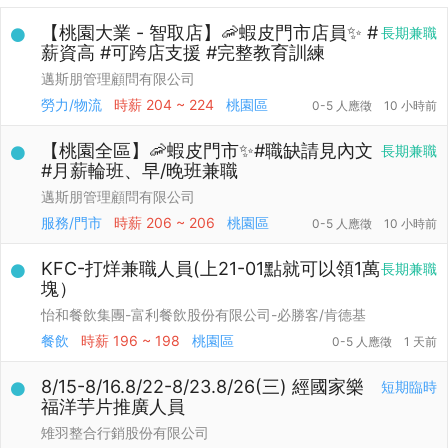
【桃園大業 - 智取店】🦐蝦皮門市店員✨ #
長期兼職
薪資高 #可跨店支援 #完整教育訓練
邁斯朋管理顧問有限公司
勞力/物流
時薪
204 ~ 224
桃園區
0-5 人應徵
10 小時前
【桃園全區】🦐蝦皮門市✨#職缺請見內文
長期兼職
#月薪輪班、早/晚班兼職
邁斯朋管理顧問有限公司
服務/門市
時薪
206 ~ 206
桃園區
0-5 人應徵
10 小時前
KFC-打烊兼職人員(上21-01點就可以領1萬
長期兼職
塊）
怡和餐飲集團-富利餐飲股份有限公司-必勝客/肯德基
餐飲
時薪
196 ~ 198
桃園區
0-5 人應徵
1 天前
8/15-8/16.8/22-8/23.8/26(三) 經國家樂
短期臨時
福洋芋片推廣人員
雉羽整合行銷股份有限公司