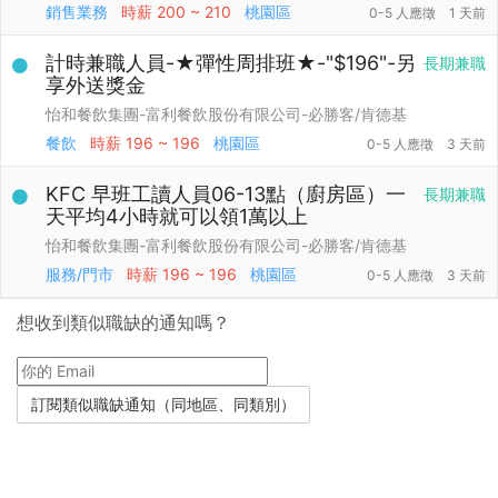
銷售業務
時薪
200 ~ 210
桃園區
0-5 人應徵
1 天前
計時兼職人員-★彈性周排班★-"$196"-另
長期兼職
享外送獎金
怡和餐飲集團-富利餐飲股份有限公司-必勝客/肯德基
餐飲
時薪
196 ~ 196
桃園區
0-5 人應徵
3 天前
KFC 早班工讀人員06-13點（廚房區）一
長期兼職
天平均4小時就可以領1萬以上
怡和餐飲集團-富利餐飲股份有限公司-必勝客/肯德基
服務/門市
時薪
196 ~ 196
桃園區
0-5 人應徵
3 天前
想收到類似職缺的通知嗎？