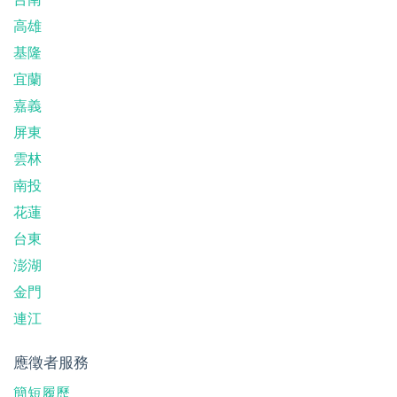
高雄
基隆
宜蘭
嘉義
屏東
雲林
南投
花蓮
台東
澎湖
金門
連江
應徵者服務
簡短履歷