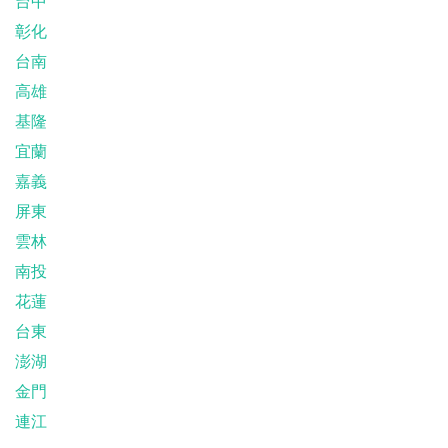
台中
彰化
台南
高雄
基隆
宜蘭
嘉義
屏東
雲林
南投
花蓮
台東
澎湖
金門
連江