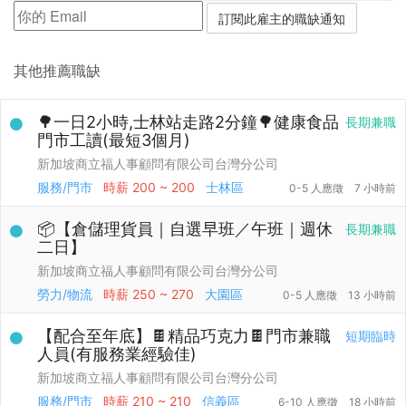
其他推薦職缺
🌳一日2小時,士林站走路2分鐘🌳健康食品
長期兼職
門市工讀(最短3個月)
新加坡商立福人事顧問有限公司台灣分公司
服務/門市
時薪
200 ~ 200
士林區
0-5 人應徵
7 小時前
📦【倉儲理貨員｜自選早班／午班｜週休
長期兼職
二日】
新加坡商立福人事顧問有限公司台灣分公司
勞力/物流
時薪
250 ~ 270
大園區
0-5 人應徵
13 小時前
【配合至年底】🍫精品巧克力🍫門市兼職
短期臨時
人員(有服務業經驗佳)
新加坡商立福人事顧問有限公司台灣分公司
服務/門市
時薪
210 ~ 210
信義區
6-10 人應徵
18 小時前