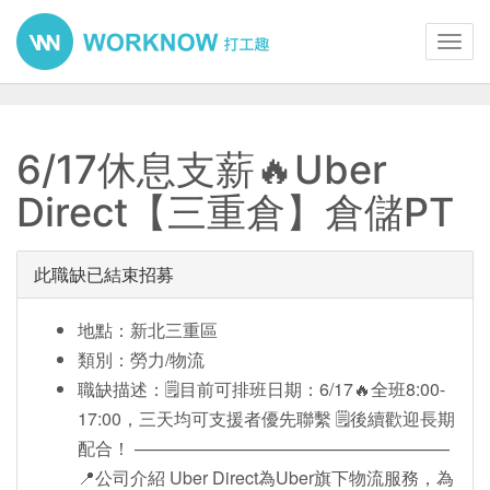
Toggl
navig
6/17休息支薪🔥Uber
Direct【三重倉】倉儲PT
此職缺已結束招募
地點：新北三重區
類別：勞力/物流
職缺描述：🗒️目前可排班日期：6/17🔥全班8:00-
17:00，三天均可支援者優先聯繫 🗒️後續歡迎長期
配合！ ——————————————————
📍公司介紹 Uber Direct為Uber旗下物流服務，為