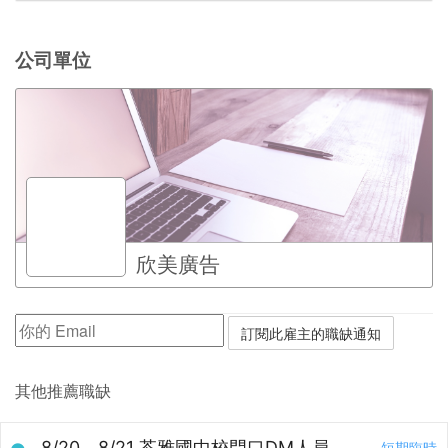
公司單位
欣美廣告
其他推薦職缺
8/20、8/21 苓雅國中校門口DM人員
短期臨時