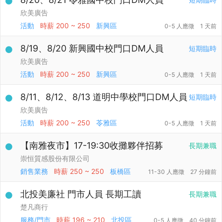
欣美廣告
活動
時薪
200 ~ 250
新興區
0-5 人應徵
1 天前
8/19、8/20 新興國中校門口DM人員
短期臨時
欣美廣告
活動
時薪
200 ~ 250
新興區
0-5 人應徵
1 天前
8/11、8/12、8/13 道明中學校門口DM人員
短期臨時
欣美廣告
活動
時薪
200 ~ 250
苓雅區
0-5 人應徵
1 天前
【南雅夜市】17-19:30收攤夥伴招募
長期兼職
崇恒質感股份有限公司
銷售業務
時薪
250 ~ 250
板橋區
11-30 人應徵
27 分鐘前
北投美廉社 門市人員 長期工讀
長期兼職
楚凡商行
服務/門市
時薪
196 ~ 210
北投區
0-5 人應徵
40 分鐘前