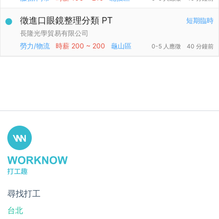
徵進口眼鏡整理分類 PT
短期臨時
長隆光學貿易有限公司
勞力/物流
時薪
200 ~ 200
龜山區
0-5 人應徵
40 分鐘前
尋找打工
台北