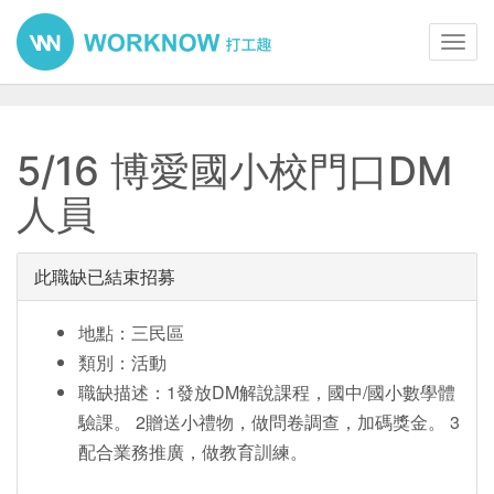
Toggl
navig
5/16 博愛國小校門口DM
人員
此職缺已結束招募
地點：三民區
類別：活動
職缺描述：1發放DM解說課程，國中/國小數學體
驗課。 2贈送小禮物，做問卷調查，加碼獎金。 3
配合業務推廣，做教育訓練。