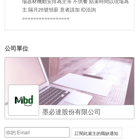
場器材機動安排為主等 不供餐 結束時間以現場為
主 隔月25號領薪 意者請加 ID洽詢
=================
公司單位
墨必達股份有限公司