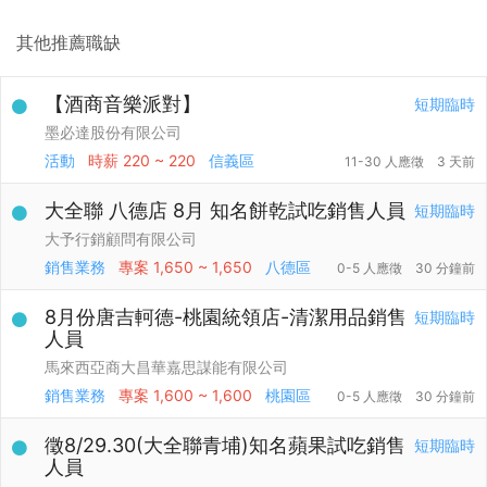
其他推薦職缺
【酒商音樂派對】
短期臨時
墨必達股份有限公司
活動
時薪
220 ~ 220
信義區
11-30 人應徵
3 天前
大全聯 八德店 8月 知名餅乾試吃銷售人員
短期臨時
大予行銷顧問有限公司
銷售業務
專案
1,650 ~ 1,650
八德區
0-5 人應徵
30 分鐘前
8月份唐吉軻德-桃園統領店-清潔用品銷售
短期臨時
人員
馬來西亞商大昌華嘉思謀能有限公司
銷售業務
專案
1,600 ~ 1,600
桃園區
0-5 人應徵
30 分鐘前
徵8/29.30(大全聯青埔)知名蘋果試吃銷售
短期臨時
人員