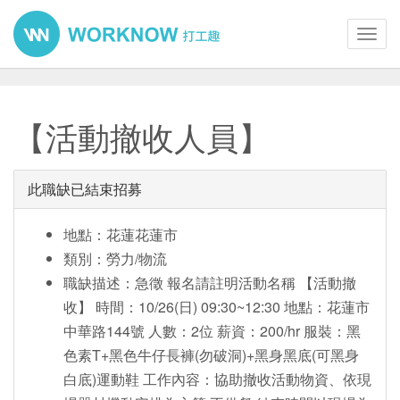
Toggl
navig
【活動撤收人員】
此職缺已結束招募
地點：花蓮花蓮市
類別：勞力/物流
職缺描述：急徵 報名請註明活動名稱 【活動撤
收】 時間：10/26(日) 09:30~12:30 地點：花蓮市
中華路144號 人數：2位 薪資：200/hr 服裝：黑
色素T+黑色牛仔長褲(勿破洞)+黑身黑底(可黑身
白底)運動鞋 工作內容：協助撤收活動物資、依現