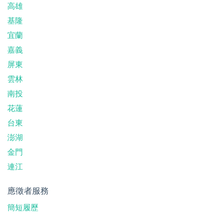
高雄
基隆
宜蘭
嘉義
屏東
雲林
南投
花蓮
台東
澎湖
金門
連江
應徵者服務
簡短履歷