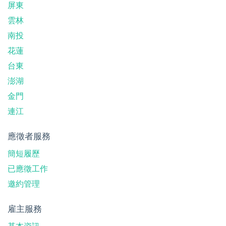
屏東
雲林
南投
花蓮
台東
澎湖
金門
連江
應徵者服務
簡短履歷
已應徵工作
邀約管理
雇主服務
基本資訊