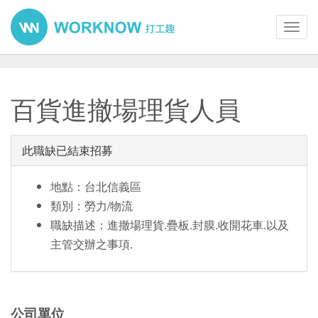
Toggl
navig
百貨進撤場理貨人員
此職缺已結束招募
地點：台北信義區
類別：勞力/物流
職缺描述：進撤場理貨.疊板.封膜.收開花車.以及
主管交辦之事項.
公司單位