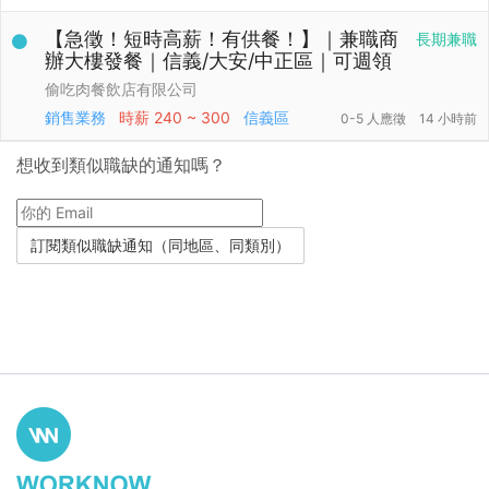
【急徵！短時高薪！有供餐！】｜兼職商
長期兼職
辦大樓發餐｜信義/大安/中正區｜可週領
偷吃肉餐飲店有限公司
銷售業務
時薪
240 ~ 300
信義區
0-5 人應徵
14 小時前
想收到類似職缺的通知嗎？