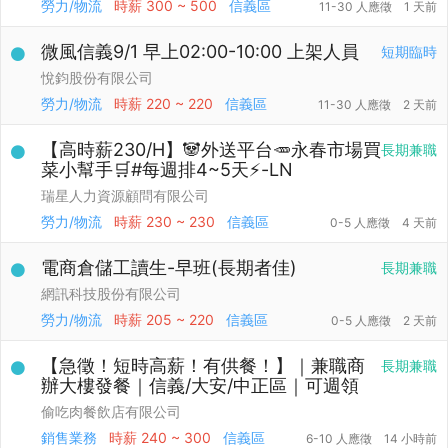
勞力/物流
時薪
300 ~ 500
信義區
11-30 人應徵
1 天前
微風信義9/1 早上02:00-10:00 上架人員
短期臨時
悅鈞股份有限公司
勞力/物流
時薪
220 ~ 220
信義區
11-30 人應徵
2 天前
【高時薪230/H】🐼外送平台🥕永春市場買
長期兼職
菜小幫手🛒#每週排4~5天⚡️-LN
瑞星人力資源顧問有限公司
勞力/物流
時薪
230 ~ 230
信義區
0-5 人應徵
4 天前
電商倉儲工讀生-早班(長期者佳)
長期兼職
網訊科技股份有限公司
勞力/物流
時薪
205 ~ 220
信義區
0-5 人應徵
2 天前
【急徵！短時高薪！有供餐！】｜兼職商
長期兼職
辦大樓發餐｜信義/大安/中正區｜可週領
偷吃肉餐飲店有限公司
銷售業務
時薪
240 ~ 300
信義區
6-10 人應徵
14 小時前