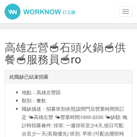
Toggl
navig
高雄左營🥣石頭火鍋🥣供
餐🥣服務員🥣ro
此職缺已結束招募
地點：高雄左營區
類別：餐飲
職缺描述：招募班別依照該間門店營業時間而訂
定 🌤️高雄左營 🌤️營業時間1000-2230 🌤️缺額: 晚
計時招募條件: 排班: 一週排班至少4天,假日可配
合至少一天(長期優先) 班別: 早班:(可配合開班時