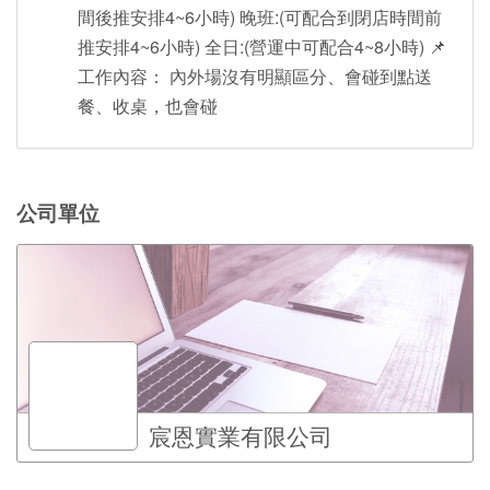
間後推安排4~6小時) 晚班:(可配合到閉店時間前
推安排4~6小時) 全日:(營運中可配合4~8小時) 📌
工作內容： 內外場沒有明顯區分、會碰到點送
餐、收桌，也會碰
公司單位
宸恩實業有限公司