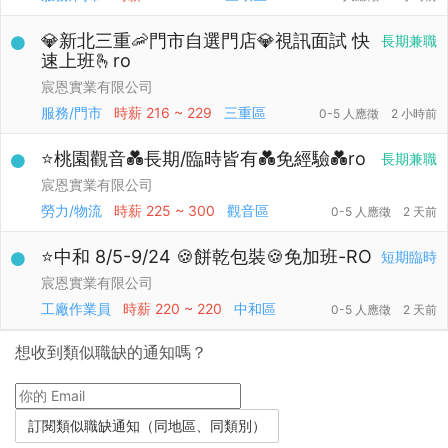
💎新北三重🦐門市自選門店💎視訊面試 快
長期兼職
速上班🫰ro
宸恩實業有限公司
服務/門市
時薪
216 ~ 229
三重區
0-5 人應徵
2 小時前
⭐桃園觀音💑長期/臨時皆有💑免經驗💑ro
長期兼職
宸恩實業有限公司
勞力/物流
時薪
225 ~ 300
觀音區
0-5 人應徵
2 天前
⭐中和 8/5-9/24 🍪餅乾包裝🍪免加班-RO
短期臨時
宸恩實業有限公司
工廠作業員
時薪
220 ~ 220
中和區
0-5 人應徵
2 天前
想收到類似職缺的通知嗎？