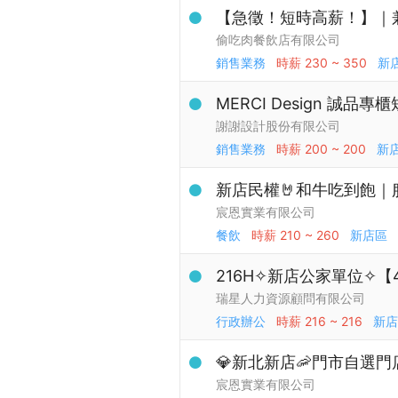
【急徵！短時高薪！】｜
偷吃肉餐飲店有限公司
銷售業務
時薪
230 ~ 350
新
MERCI Design 誠品
謝謝設計股份有限公司
銷售業務
時薪
200 ~ 200
新
新店民權🤘和牛吃到飽｜
宸恩實業有限公司
餐飲
時薪
210 ~ 260
新店區
216H✧新店公家單位✧【4/
瑞星人力資源顧問有限公司
行政辦公
時薪
216 ~ 216
新店
💎新北新店🦐門市自選門店
宸恩實業有限公司