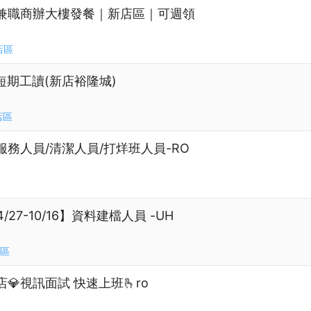
兼職商辦大樓發餐｜新店區｜可週領
店區
專櫃短期工讀(新店裕隆城)
店區
服務人員/清潔人員/打烊班人員-RO
27-10/16】資料建檔人員 -UH
區
💎視訊面試 快速上班🫰ro