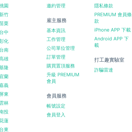
桃園
邀約管理
隱私條款
新竹
PREMIUM 會員條
雇主服務
款
苗栗
iPhone APP 下載
基本資訊
台中
Android APP 下
工作管理
彰化
載
公司單位管理
台南
訂單管理
高雄
打工趣實驗室
購買置頂服務
基隆
詐騙雷達
升級 PREMIUM
宜蘭
會員
嘉義
屏東
會員服務
雲林
帳號設定
南投
會員登入
花蓮
台東