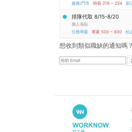
服務/門市
時薪
216 ~ 234
新
排隊代取 8/15-8/20
個人張貼
任務專案
專案
500 ~ 800
松
想收到類似職缺的通知嗎