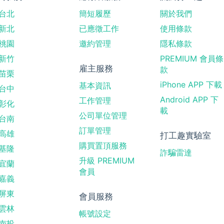
台北
簡短履歷
關於我們
新北
已應徵工作
使用條款
桃園
邀約管理
隱私條款
新竹
PREMIUM 會員條
雇主服務
款
苗栗
iPhone APP 下載
基本資訊
台中
Android APP 下
工作管理
彰化
載
公司單位管理
台南
訂單管理
高雄
打工趣實驗室
購買置頂服務
基隆
詐騙雷達
升級 PREMIUM
宜蘭
會員
嘉義
屏東
會員服務
雲林
帳號設定
南投