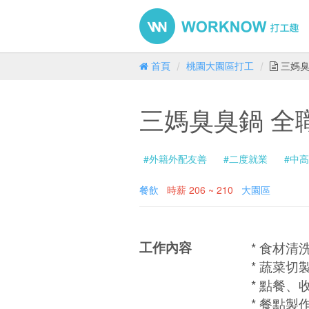
首頁
桃園大園區打工
三媽臭
三媽臭臭鍋 全
#外籍外配友善
#二度就業
#中
餐飲
時薪
206 ~ 210
大園區
工作內容
* 食材清
* 蔬菜切
* 點餐、
* 餐點製