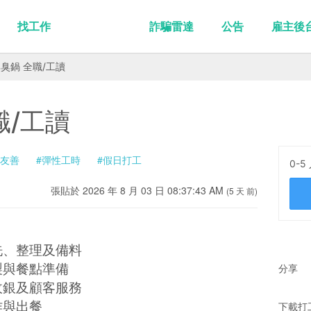
找工作
詐騙雷達
公告
雇主後
臭鍋 全職/工讀
職/工讀
高友善
#彈性工時
#假日打工
0-5
張貼於 2026 年 8 月 03 日 08:37:43 AM
(5 天 前)
洗、整理及備料
製與餐點準備
分享
收銀及顧客服務
作與出餐
下載打工