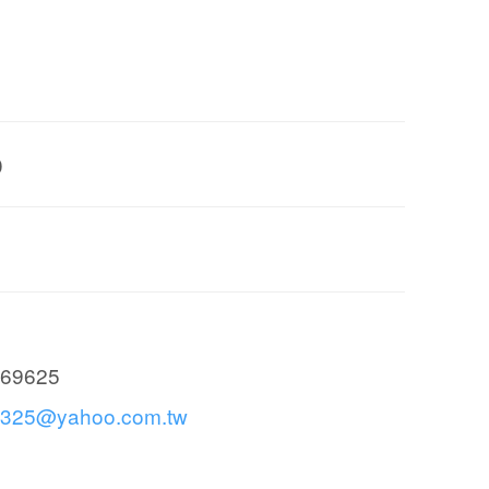
0
69625
325@yahoo.com.tw