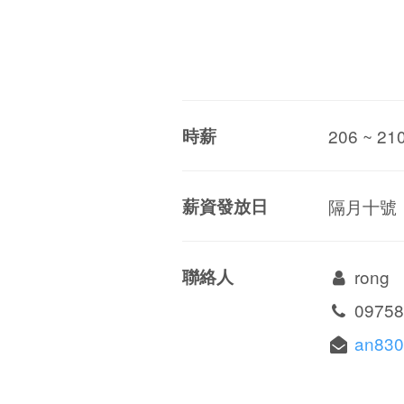
時薪
206 ~ 21
薪資發放日
隔月十號
聯絡人
rong
09758
an830