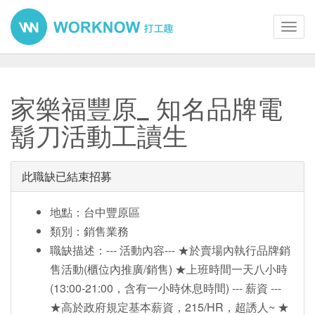
Toggl
navig
家樂福豐原_ 知名品牌電
鬍刀活動工讀生
此職缺已結束招募
地點：台中豐原區
類別：銷售業務
職缺描述：--- 活動內容--- ★於賣場內執行品牌銷
售活動(櫃位內推廣/銷售) ★上班時間一天八小時
(13:00-21:00，含有一小時休息時間) --- 薪資 ---
★高於政府規定基本薪資，215/HR，超誘人~ ★