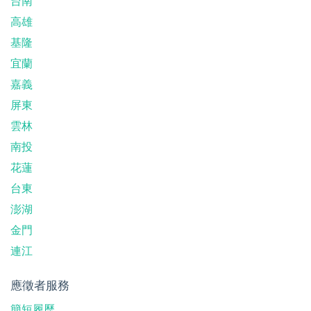
台南
高雄
基隆
宜蘭
嘉義
屏東
雲林
南投
花蓮
台東
澎湖
金門
連江
應徵者服務
簡短履歷