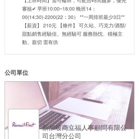
【上班時間】需可輪班，可配合時間越多，優先
審核✔︎ 早班10:00~18:00 晚班14：
00(14:30)-2200(22：30） **一周排班最少3日**
【薪資】 210元 【條件】 可久站、巧克力/酒類/
甜點銷售經驗佳、無經驗可 服務熱忱、積極主
動、親切 需有供
公司單位
新加坡商立福人事顧問有限公
司台灣分公司