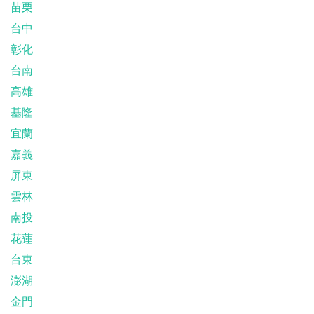
苗栗
台中
彰化
台南
高雄
基隆
宜蘭
嘉義
屏東
雲林
南投
花蓮
台東
澎湖
金門