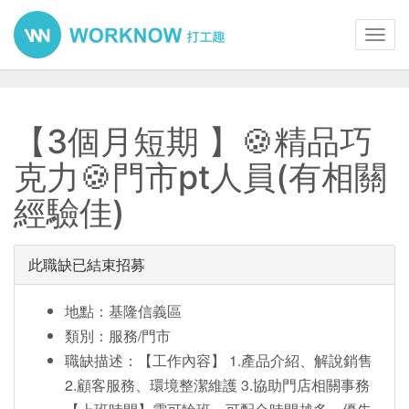
Toggl
navig
【3個月短期 】🍪精品巧
克力🍪門市pt人員(有相關
經驗佳)
此職缺已結束招募
地點：基隆信義區
類別：服務/門市
職缺描述：【工作內容】 1.產品介紹、解說銷售
2.顧客服務、環境整潔維護 3.協助門店相關事務