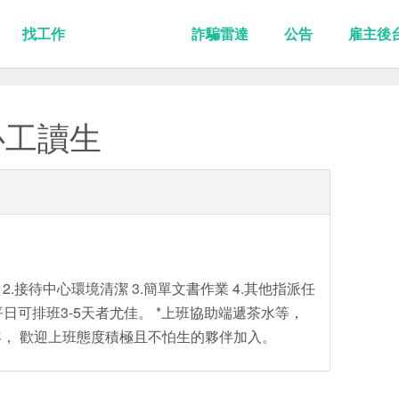
找工作
詐騙雷達
公告
雇主後
心工讀生
2.接待中心環境清潔 3.簡單文書作業 4.其他指派任
 平日可排班3-5天者尤佳。 *上班協助端遞茶水等，
， 歡迎上班態度積極且不怕生的夥伴加入。