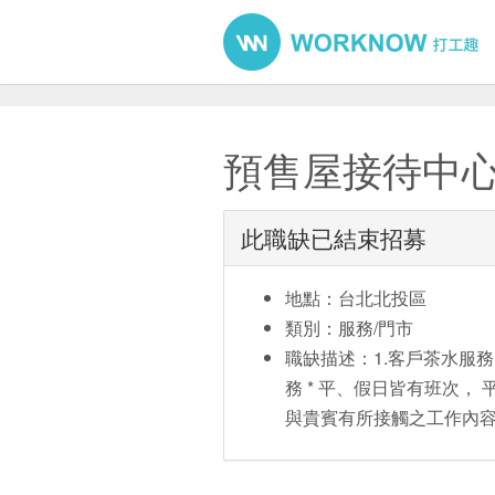
預售屋接待中
此職缺已結束招募
地點：台北北投區
類別：服務/門市
職缺描述：1.客戶茶水服務 
務 * 平、假日皆有班次，
與貴賓有所接觸之工作內容