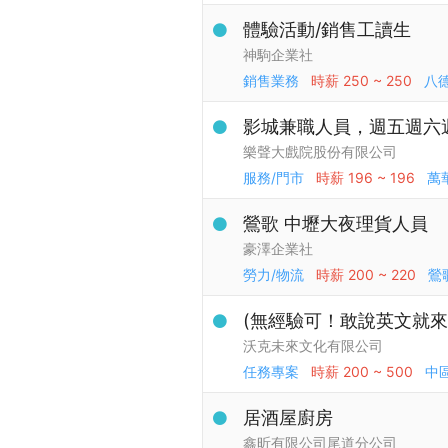
體驗活動/銷售工讀生
神駒企業社
銷售業務
時薪
250 ~ 250
八
影城兼職人員，週五週六週日1
樂聲大戲院股份有限公司
服務/門市
時薪
196 ~ 196
萬
鶯歌 中壢大夜理貨人員
豪澤企業社
勞力/物流
時薪
200 ~ 220
鶯
(無經驗可！敢說英文就來！
沃克未來文化有限公司
任務專案
時薪
200 ~ 500
中
居酒屋廚房
鑫昕有限公司尾道分公司