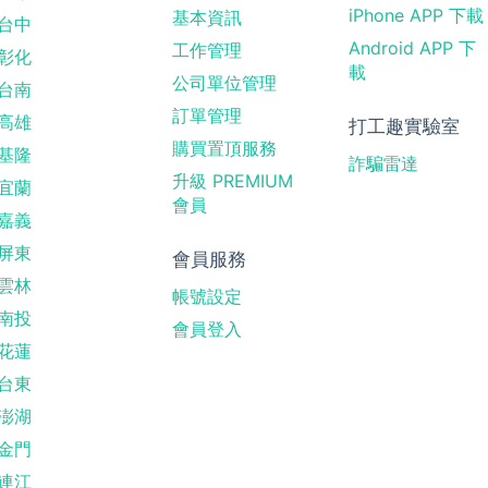
iPhone APP 下載
基本資訊
台中
Android APP 下
工作管理
彰化
載
公司單位管理
台南
訂單管理
高雄
打工趣實驗室
購買置頂服務
基隆
詐騙雷達
升級 PREMIUM
宜蘭
會員
嘉義
屏東
會員服務
雲林
帳號設定
南投
會員登入
花蓮
台東
澎湖
金門
連江