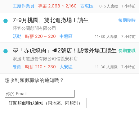
工廠作業員
專案
2,068 ~ 2,160
西屯區
0-5 人應徵
1 小時前
7-9月桃園、雙北進撤場工讀生
短期臨時
蒔宜公關顧問有限公司
活動
時薪
220 ~ 220
中壢區
11-30 人應徵
7 小時前
🐯「赤虎燒肉」🥩2號店！誠徵外場工讀生
長期兼職
浪漫街道股份有限公司信義安和店
餐飲
時薪
210 ~ 230
大安區
11-30 人應徵
7 小時前
想收到類似職缺的通知嗎？