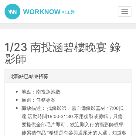
Toggl
navig
1/23 南投涵碧樓晚宴 錄
影師
此職缺已結束招募
地點：南投魚池鄉
類別：任務專案
職缺描述： 找錄影師，需自備錄影器材 17:00抵
達 活動時間18:00-21:30 不用後製或剪輯，只需
要提供全部毛片即可，歡迎剛入行的攝影師或學
徒累積作品 *希望是有參與過尾牙的人選，知道客