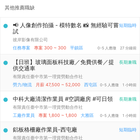
其他推薦職缺
📢 人像創作拍攝 - 模特數名 📸 無經驗可嘗
短期臨時
試
彼岸影像有限公司
任務專案
專案
300 ~ 300
平鎮區
0-5 人應徵
27 分鐘前
【日班】玻璃面板科技廠／免費供餐／提
長期兼職
供交通車
有限責任臺中市第一理貨勞動合作社
勞力/物流
月薪
47,500 ~ 52,000
西屯區
0-5 人應徵
1 小時前
中科大廠清潔作業員 #空調廠房 #可日領
長期兼職
有限責任臺中市第一理貨勞動合作社
工廠作業員
專案
1,800 ~ 1,800
大雅區
0-5 人應徵
1 小時前
鋁板格柵廠作業員-西屯廠
短期臨時
有限責任臺中市第一理貨勞動合作社