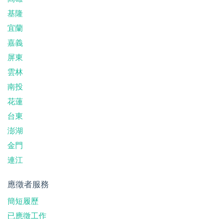
基隆
宜蘭
嘉義
屏東
雲林
南投
花蓮
台東
澎湖
金門
連江
應徵者服務
簡短履歷
已應徵工作