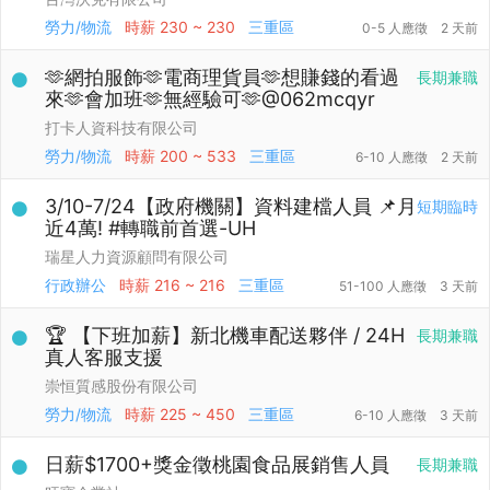
勞力/物流
時薪
230 ~ 230
三重區
0-5 人應徵
2 天前
🫶網拍服飾🫶電商理貨員🫶想賺錢的看過
長期兼職
來🫶會加班🫶無經驗可🫶@062mcqyr
打卡人資科技有限公司
勞力/物流
時薪
200 ~ 533
三重區
6-10 人應徵
2 天前
3/10-7/24【政府機關】資料建檔人員 📌月
短期臨時
近4萬! #轉職前首選-UH
瑞星人力資源顧問有限公司
行政辦公
時薪
216 ~ 216
三重區
51-100 人應徵
3 天前
🏆 【下班加薪】新北機車配送夥伴 / 24H
長期兼職
真人客服支援
崇恒質感股份有限公司
勞力/物流
時薪
225 ~ 450
三重區
6-10 人應徵
3 天前
日薪$1700+獎金徵桃園食品展銷售人員
長期兼職