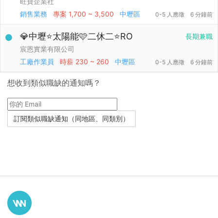
旺寶企業社
銷售業務
專案
1,700 ~ 3,500
中壢區
0-5 人應徵
6 分鐘前
💎中壢⭐太陽能🩷二休二⭐RO
長期兼職
宸恩實業有限公司
工廠作業員
時薪
230 ~ 260
中壢區
0-5 人應徵
6 分鐘前
想收到類似職缺的通知嗎？