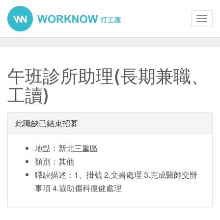
Toggl
navig
午班診所助理(長期兼職、
工讀)
此職缺已結束招募
地點：新北三重區
類別：其他
職缺描述：1、掛號 2.文書處理 3.完成醫師交辦
事項 4.協助傷科復健處理