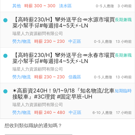
其他
時薪
300 ~ 300
淡水區
0-5 人應徵
3 小時前
【高時薪230/H】🐼外送平台🥕水源市場買
長期兼職
菜小幫手🛒#每週排4~5天⚡️-LN
瑞星人力資源顧問有限公司
勞力/物流
時薪
230 ~ 230
中正區
0-5 人應徵
13 小時前
【高時薪230/H】🐼外送平台🥕永春市場買
長期兼職
菜小幫手🛒#每週排4~5天⚡️-LN
瑞星人力資源顧問有限公司
勞力/物流
時薪
230 ~ 230
信義區
0-5 人應徵
13 小時前
✶高薪資240H！9/1~9/18『知名物流/北車
短期臨時
接駁車』#3C理貨 #固定早班-UH
瑞星人力資源顧問有限公司
勞力/物流
時薪
240 ~ 480
中正區
6-10 人應徵
17 小時前
想收到類似職缺的通知嗎？