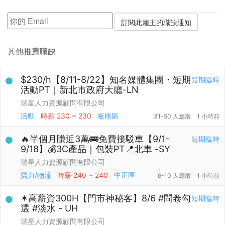
其他推薦職缺
$230/h【8/11-8/22】知名媒體集團・短期
短期臨時
活動PT｜新北市政府大廳-LN
瑞星人力資源顧問有限公司
活動
時薪
230 ~ 230
板橋區
31-50 人應徵
1 小時前
🔥半個月賺近3萬🚌免費接駁車【9/1-
短期臨時
9/18】💰3C產品｜包裝PT📍北車 -SY
瑞星人力資源顧問有限公司
勞力/物流
時薪
240 ~ 240
中正區
6-10 人應徵
1 小時前
✶高薪資300H【門市神秘客】8/6 #問卷勾
短期臨時
選 #淡水 - UH
瑞星人力資源顧問有限公司