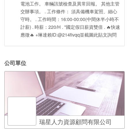
電池工作。 車輛訊號檢查及異常回報。 其他主管
交辦事項。 . 工作條件： 須具備機車駕照、細心
守時。 . 工作時間：16:00-00:00(中間休半小時不
計薪) . 時薪：220/H . *國定假日薪資雙倍 . 🔥快速
應徵🔥 +琳達賴ID:@214fivqq並截圖此貼文詢問
公司單位
瑞星人力資源顧問有限公司