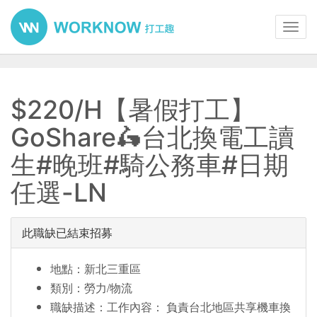
Toggl
navig
$220/H【暑假打工】
GoShare🛵台北換電工讀
生#晚班#騎公務車#日期
任選-LN
此職缺已結束招募
地點：新北三重區
類別：勞力/物流
職缺描述：工作內容： 負責台北地區共享機車換