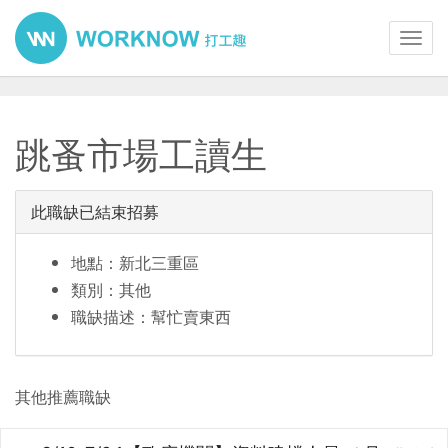
Toggl
navig
跳蚤市場工讀生
此職缺已結束招募
地點：新北三重區
類別：其他
職缺描述：幫忙賣東西
其他推薦職缺