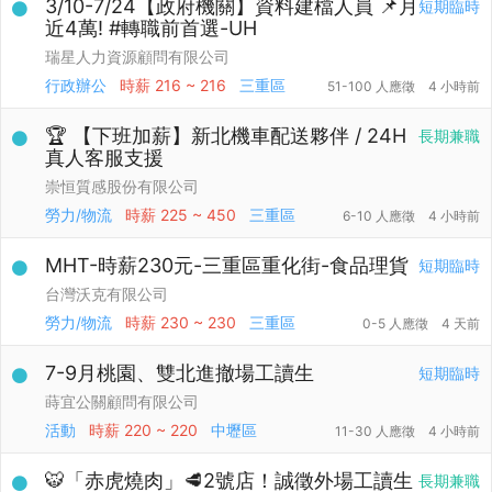
3/10-7/24【政府機關】資料建檔人員 📌月
短期臨時
近4萬! #轉職前首選-UH
瑞星人力資源顧問有限公司
行政辦公
時薪
216 ~ 216
三重區
51-100 人應徵
4 小時前
🏆 【下班加薪】新北機車配送夥伴 / 24H
長期兼職
真人客服支援
崇恒質感股份有限公司
勞力/物流
時薪
225 ~ 450
三重區
6-10 人應徵
4 小時前
MHT-時薪230元-三重區重化街-食品理貨
短期臨時
台灣沃克有限公司
勞力/物流
時薪
230 ~ 230
三重區
0-5 人應徵
4 天前
7-9月桃園、雙北進撤場工讀生
短期臨時
蒔宜公關顧問有限公司
活動
時薪
220 ~ 220
中壢區
11-30 人應徵
4 小時前
🐯「赤虎燒肉」🥩2號店！誠徵外場工讀生
長期兼職