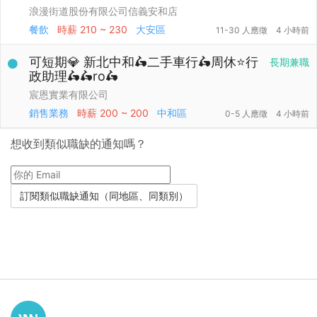
浪漫街道股份有限公司信義安和店
餐飲
時薪
210 ~ 230
大安區
11-30 人應徵
4 小時前
可短期💎 新北中和🛵二手車行🛵周休⭐行
長期兼職
政助理🛵🛵ro🛵
宸恩實業有限公司
銷售業務
時薪
200 ~ 200
中和區
0-5 人應徵
4 小時前
想收到類似職缺的通知嗎？