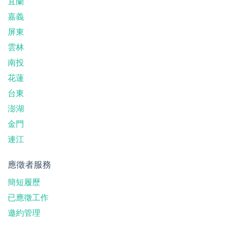
宜蘭
嘉義
屏東
雲林
南投
花蓮
台東
澎湖
金門
連江
應徵者服務
簡短履歷
已應徵工作
邀約管理