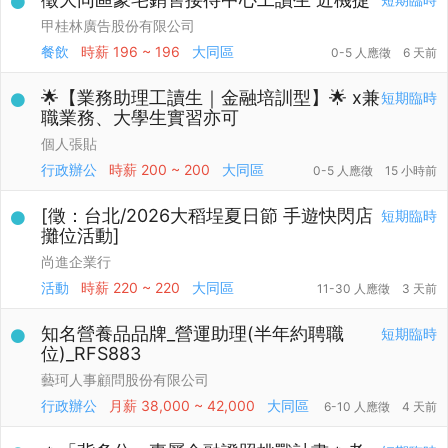
甲桂林廣告股份有限公司
餐飲
時薪
196 ~ 196
大同區
0-5 人應徵
6 天前
🌟【業務助理工讀生｜金融培訓型】🌟 x兼
短期臨時
職業務、大學生實習亦可
個人張貼
行政辦公
時薪
200 ~ 200
大同區
0-5 人應徵
15 小時前
[徵：台北/2026大稻埕夏日節 手遊快閃店
短期臨時
攤位活動]
尚進企業行
活動
時薪
220 ~ 220
大同區
11-30 人應徵
3 天前
知名營養品品牌_營運助理(半年約聘職
短期臨時
位)_RFS883
藝珂人事顧問股份有限公司
行政辦公
月薪
38,000 ~ 42,000
大同區
6-10 人應徵
4 天前