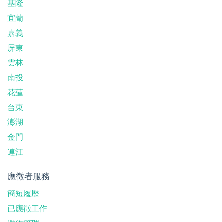
基隆
宜蘭
嘉義
屏東
雲林
南投
花蓮
台東
澎湖
金門
連江
應徵者服務
簡短履歷
已應徵工作