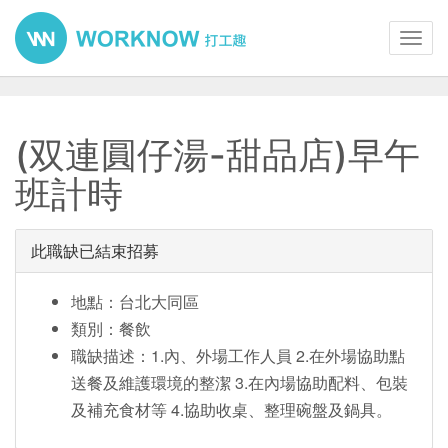
Toggl
navig
(双連圓仔湯-甜品店)早午
班計時
此職缺已結束招募
地點：台北大同區
類別：餐飲
職缺描述：1.內、外場工作人員 2.在外場協助點
送餐及維護環境的整潔 3.在內場協助配料、包裝
及補充食材等 4.協助收桌、整理碗盤及鍋具。