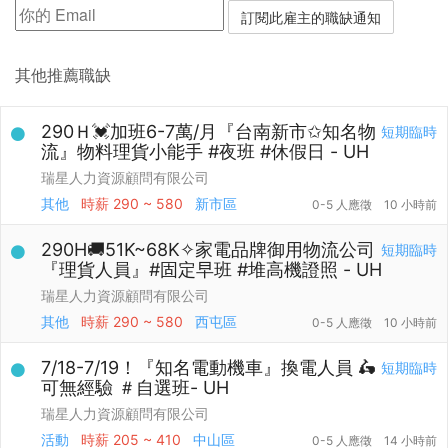
其他推薦職缺
290Ｈ💓加班6-7萬/月『台南新市✩知名物
短期臨時
流』物料理貨小能手 #夜班 #休假日 - UH
瑞星人力資源顧問有限公司
其他
時薪
290 ~ 580
新市區
0-5 人應徵
10 小時前
290H🚚51K~68K✧家電品牌御用物流公司
短期臨時
『理貨人員』#固定早班 #堆高機證照 - UH
瑞星人力資源顧問有限公司
其他
時薪
290 ~ 580
西屯區
0-5 人應徵
10 小時前
7/18-7/19！『知名電動機車』換電人員 🛵
短期臨時
可無經驗 ＃自選班- UH
瑞星人力資源顧問有限公司
活動
時薪
205 ~ 410
中山區
0-5 人應徵
14 小時前