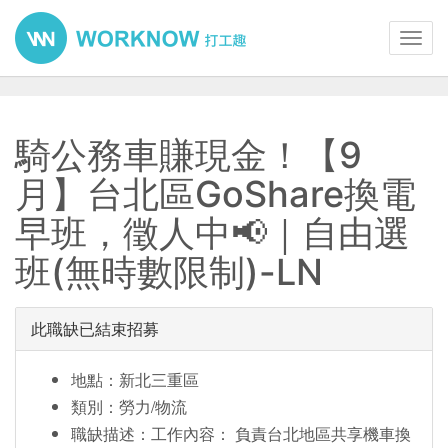
Toggl
navig
騎公務車賺現金！【9
月】台北區GoShare換電
早班，徵人中📢｜自由選
班(無時數限制)-LN
此職缺已結束招募
地點：新北三重區
類別：勞力/物流
職缺描述：工作內容： 負責台北地區共享機車換