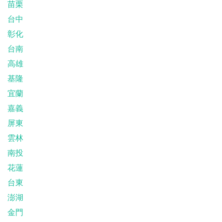
苗栗
台中
彰化
台南
高雄
基隆
宜蘭
嘉義
屏東
雲林
南投
花蓮
台東
澎湖
金門