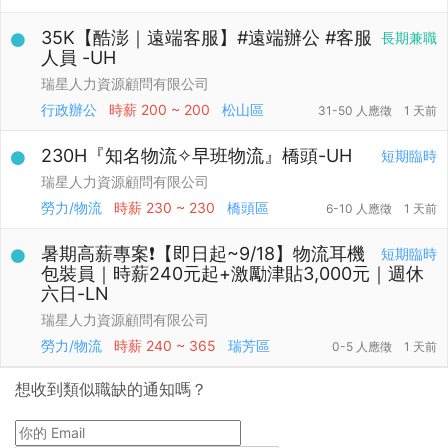
35K【酷澎｜遠端客服】#遠端辦公 #客服
長期兼職
人員 -UH
瑞星人力資源顧問有限公司
行政辦公
時薪
200 ~ 200
松山區
31-50 人應徵
1 天前
230H『知名物流✧早班物流』橋頭-UH
短期臨時
瑞星人力資源顧問有限公司
勞力/物流
時薪
230 ~ 230
橋頭區
6-10 人應徵
1 天前
暑期高薪專案❗【即日起~9/18】物流耳機
短期臨時
包裝員｜時薪240元起+激勵津貼3,000元｜週休
六日-LN
瑞星人力資源顧問有限公司
勞力/物流
時薪
240 ~ 365
瑞芳區
0-5 人應徵
1 天前
想收到類似職缺的通知嗎？