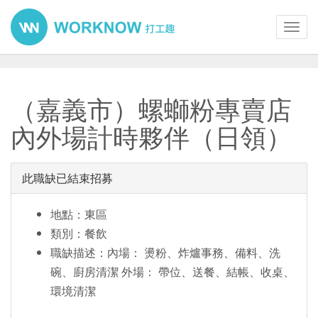
Toggl
navig
（嘉義市）螺螄粉專賣店
內外場計時夥伴（日領）
此職缺已結束招募
地點：東區
類別：餐飲
職缺描述：內場： 燙粉、炸爐事務、備料、洗
碗、廚房清潔 外場： 帶位、送餐、結帳、收桌、
環境清潔