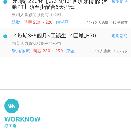
☆時薪220☆【9/6-9/13: 西班牙精品: 活
短期臨時
動PT】須至少配合6天排班
藝珂人事顧問股份有限公司
活動
時薪
220 ~ 220
內湖區
11-30 人應徵
42 分鐘前
🚩短期3-6個月~工讀生 🚩巨城_H70
短期臨時
精英人力資源股份有限公司
勞力/物流
時薪
230 ~ 250
東區
6-10 人應徵
3 小時前