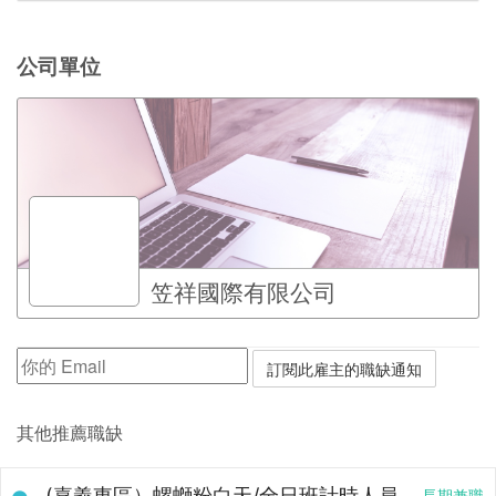
公司單位
笠祥國際有限公司
其他推薦職缺
(嘉義東區）螺螄粉白天/全日班計時人員
長期兼職