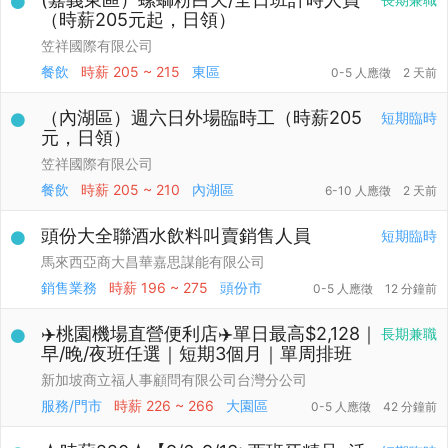
（時薪205元起，日領）
笠祥國際有限公司
餐飲
時薪
205 ~ 215
東區
0-5 人應徵
2 天前
（內湖區）週六日外場臨時工（時薪205
短期臨時
元，日領）
笠祥國際有限公司
餐飲
時薪
205 ~ 210
內湖區
6-10 人應徵
2 天前
頭份大全聯酒水飲料叫賣銷售人員
短期臨時
馬來西亞商大昌華嘉思謀能有限公司
銷售業務
時薪
196 ~ 275
頭份市
0-5 人應徵
12 分鐘前
✈️桃園機場直營便利店✈️單日最高$2,128｜
長期兼職
早/晚/夜班任選｜短期3個月｜單周排班
新加坡商立福人事顧問有限公司台灣分公司
服務/門市
時薪
226 ~ 266
大園區
0-5 人應徵
42 分鐘前