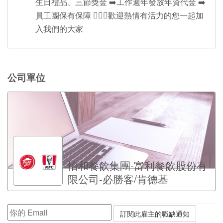
生日禮品、三節獎金 ➡️工作週年發放年資代金 ➡️
員工團保有保障 💁🏻‍♀️歡迎熱情有活力的您一起加
入我們的大家
公司單位
怡和餐飲集團-富利餐飲股份有
限公司-必勝客/肯德基