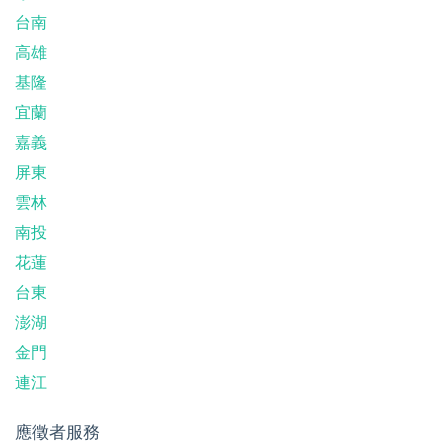
台南
高雄
基隆
宜蘭
嘉義
屏東
雲林
南投
花蓮
台東
澎湖
金門
連江
應徵者服務