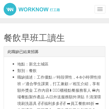
Toggl
navig
餐飲早班工讀生
此職缺已結束招募
地點：新北土城區
類別：餐飲
職缺描述：工作優點 ✅時段彈性，4-8小時彈性排
班 ✅適合學生課業，打工兼顧 ✅相互介紹，享有
額外獎金 工作內容⬇️ 💁🏻‍♂️櫃檯點餐服務客人 🍔內
場餐點製作產品 🚴🏻外送服務額外津貼 🚿清潔環
境刷洗器具 ✌️✌️福利多多✌️✌️ ➡️員工餐飲85折 ➡️