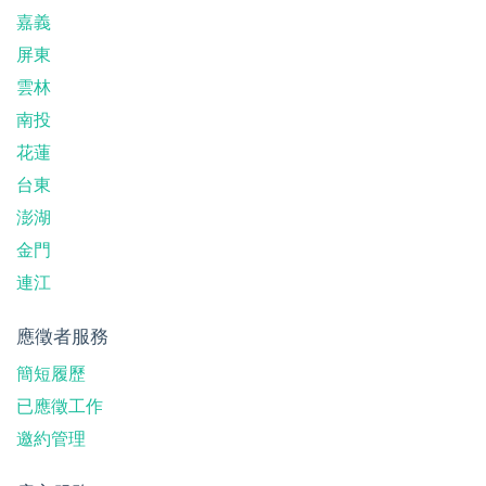
嘉義
屏東
雲林
南投
花蓮
台東
澎湖
金門
連江
應徵者服務
簡短履歷
已應徵工作
邀約管理