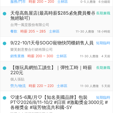
服務/門市
時薪
200 ~ 200
士林區
0-5 人應徵
6 分鐘前
天母高島屋店(最高時薪$285💰免費員餐🍜
長期兼職
無經驗可)
台灣一風堂股份有限公司
餐飲
時薪
205 ~ 285
士林區
11-30 人應徵
18 小時前
9/22-10/1天母SOGO寵物快閃櫃銷售人員
短期臨時
樂芙創意整合行銷有限公司
銷售業務
時薪
200 ~ 300
士林區
11-30 人應徵
4 天前
【徵玩具網拍工讀生】｜彈性工時｜時薪
長期兼職
220元
個人張貼
勞力/物流
時薪
220 ~ 220
士林區
11-30 人應徵
5 天前
♡達5-6萬/月♡【知名美國品牌】包裝
短期臨時
PT♡2026/8/11-10/2 #日班 #激勵獎金3000元 #
各種獎金 #瑞芳物流共和國-SY