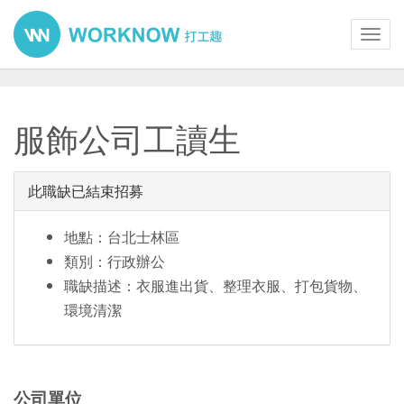
Toggl
navig
服飾公司工讀生
此職缺已結束招募
地點：台北士林區
類別：行政辦公
職缺描述：衣服進出貨、整理衣服、打包貨物、
環境清潔
公司單位