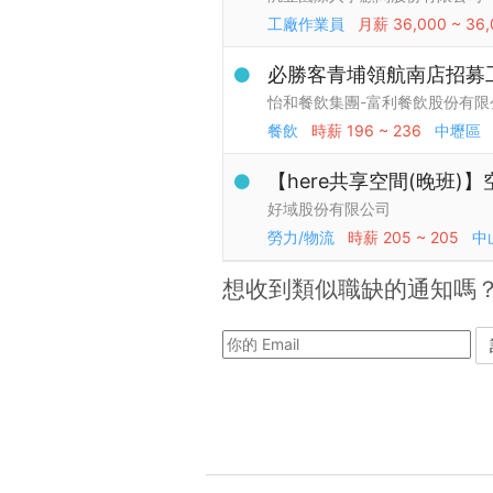
工廠作業員
月薪
36,000 ~ 36
必勝客青埔領航南店招募
怡和餐飲集團-富利餐飲股份有限
餐飲
時薪
196 ~ 236
中壢區
【here共享空間(晚班)
好域股份有限公司
勞力/物流
時薪
205 ~ 205
中
想收到類似職缺的通知嗎