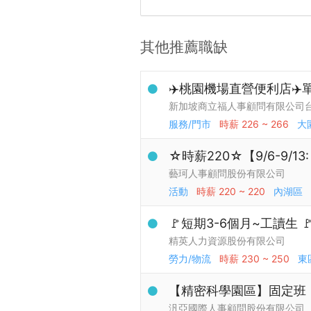
其他推薦職缺
✈️桃園機場直營便利店✈️
新加坡商立福人事顧問有限公司
服務/門市
時薪
226 ~ 266
大
☆時薪220☆【9/6-9/
藝珂人事顧問股份有限公司
活動
時薪
220 ~ 220
內湖區
🚩短期3-6個月~工讀生 
精英人力資源股份有限公司
勞力/物流
時薪
230 ~ 250
東
【精密科學園區】固定班，
汎亞國際人事顧問股份有限公司