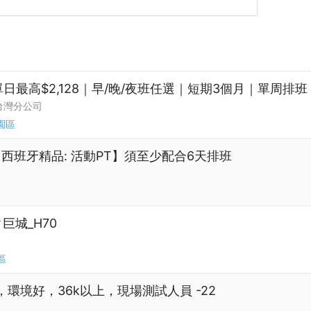
單日最高$2,128｜早/晚/夜班任選｜短期3個月｜單周排班
台灣分公司
園區
13: 西班牙精品: 活動PT】須至少配合6天排班
巨城_H70
區
環境好，36k以上，現場測試人員 -22