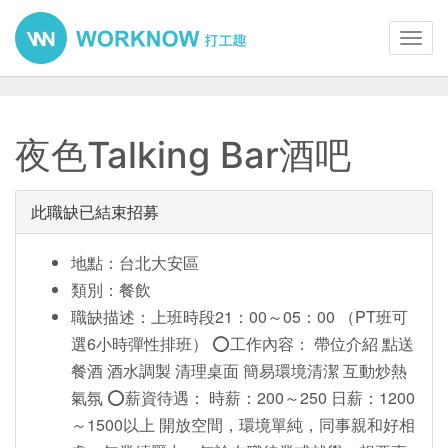
Toggl
navig
夜色Talking Bar酒吧
此職缺已結束招募
地點：台北大安區
類別：餐飲
職缺描述：上班時段21：00～05：00 （PT班可
選6小時彈性排班） ⭕工作內容： 帶位介紹 點送
餐酒 酒水調製 清理桌面 簡易環境清潔 互動炒熱
氣氛 ⭕薪資待遇： 時薪：200～250 日薪：1200
～1500以上 開放空間，環境單純，同事親和好相