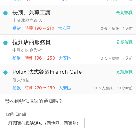
長期、兼職工讀
長期兼職
十分冰品光復店
餐飲
時薪
196 ~ 210
大安區
0-5 人應徵
1 天前
拉麵店的服務員
長期兼職
中興好味企業社
餐飲
時薪
196 ~ 250
大安區
0-5 人應徵
1 天前
Polux 法式餐酒French Cafe
長期兼職
個人張貼
餐飲
時薪
220 ~ 250
大安區
0-5 人應徵
20 小時前
想收到類似職缺的通知嗎？