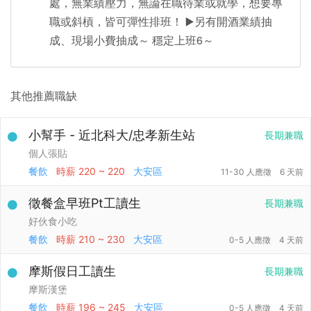
處，無業績壓力，無論在職待業或就學，想要專
職或斜槓，皆可彈性排班！ ▶️另有開酒業績抽
成、現場小費抽成～ 穩定上班6～
其他推薦職缺
小幫手 - 近北科大/忠孝新生站
長期兼職
個人張貼
餐飲
時薪
220 ~ 220
大安區
11-30 人應徵
6 天前
徵餐盒早班Pt工讀生
長期兼職
好伙食小吃
餐飲
時薪
210 ~ 230
大安區
0-5 人應徵
4 天前
摩斯假日工讀生
長期兼職
摩斯漢堡
餐飲
時薪
196 ~ 245
大安區
0-5 人應徵
4 天前