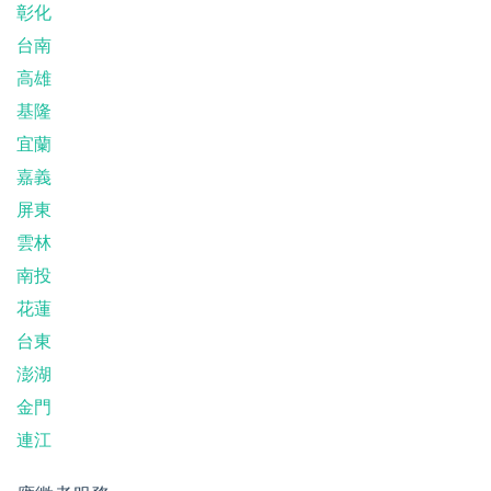
彰化
台南
高雄
基隆
宜蘭
嘉義
屏東
雲林
南投
花蓮
台東
澎湖
金門
連江