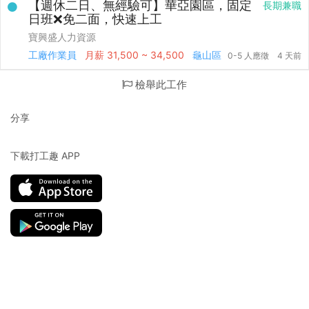
【週休二日、無經驗可】華亞園區，固定
長期兼職
日班❌免二面，快速上工
寶興盛人力資源
工廠作業員
月薪
31,500 ~ 34,500
龜山區
0-5 人應徵
4 天前
檢舉此工作
分享
下載打工趣 APP