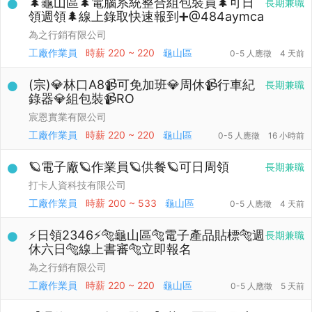
🌲龜山區🌲電腦系統整合組包裝員🌲可日
長期兼職
領週領🌲線上錄取快速報到➕@484aymca
為之行銷有限公司
工廠作業員
時薪
220 ~ 220
龜山區
0-5 人應徵
4 天前
(宗)💎林口A8📹可免加班💎周休📹行車紀
長期兼職
錄器💎組包裝📹RO
宸恩實業有限公司
工廠作業員
時薪
220 ~ 220
龜山區
0-5 人應徵
16 小時前
🪐電子廠🪐作業員🪐供餐🪐可日周領
長期兼職
打卡人資科技有限公司
工廠作業員
時薪
200 ~ 533
龜山區
0-5 人應徵
4 天前
⚡日領2346⚡🐅龜山區🐅電子產品貼標🐅週
長期兼職
休六日🐅線上書審🐅立即報名
為之行銷有限公司
工廠作業員
時薪
220 ~ 220
龜山區
0-5 人應徵
5 天前