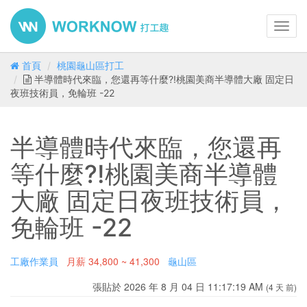
Toggl
navig
首頁
桃園龜山區打工
半導體時代來臨，您還再等什麼?!桃園美商半導體大廠 固定日
夜班技術員，免輪班 -22
半導體時代來臨，您還再
等什麼?!桃園美商半導體
大廠 固定日夜班技術員，
免輪班 -22
工廠作業員
月薪
34,800 ~ 41,300
龜山區
張貼於 2026 年 8 月 04 日 11:17:19 AM
(4 天 前)