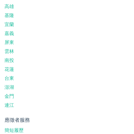
高雄
基隆
宜蘭
嘉義
屏東
雲林
南投
花蓮
台東
澎湖
金門
連江
應徵者服務
簡短履歷