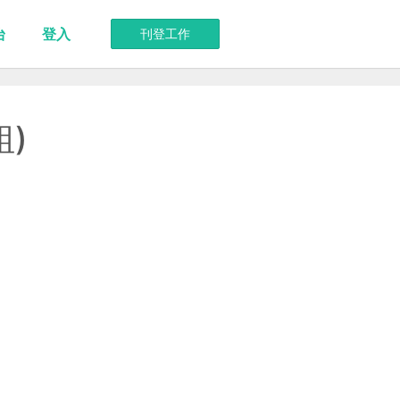
台
登入
刊登工作
)