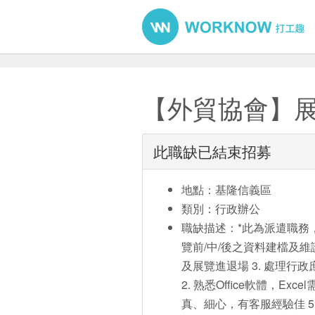
【外貿協會】展
此職缺已結束招募
地點：基隆信義區
類別：行政辦公
職缺描述：*此為派遣職務，
覽前/中/後之資料建檔及維
及展覽進退場 3. 處理行政
2. 熟悉Office軟體，Exc
真、細心，有客服經驗佳 5