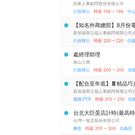
怡東人事顧問股份有限公司
行政辦公
時薪
196 ~ 196
中
【知名外商總部】8月份
新加坡商立福人事顧問有限公司
行政辦公
時薪
220 ~ 220
信
處經理助理
南山人壽
行政辦公
時薪
200 ~ 200
信
【配合至年底】🍫精品巧
新加坡商立福人事顧問有限公司
服務/門市
時薪
210 ~ 210
信
台北大巨蛋店計時(最高時薪
台灣一風堂股份有限公司
餐飲
時薪
205 ~ 300
信義區