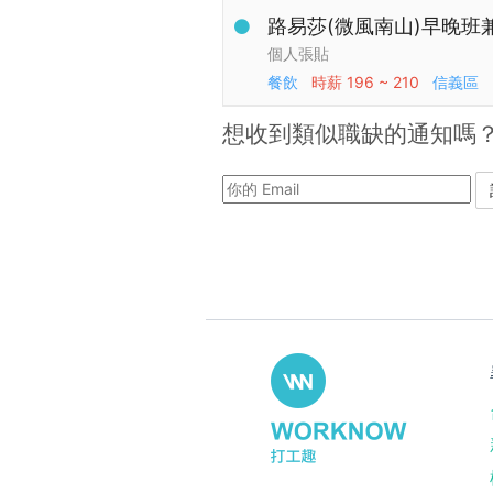
路易莎(微風南山)早晚班
個人張貼
餐飲
時薪
196 ~ 210
信義區
想收到類似職缺的通知嗎