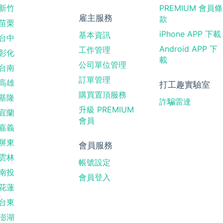
新竹
PREMIUM 會員條
雇主服務
款
苗栗
iPhone APP 下載
基本資訊
台中
Android APP 下
工作管理
彰化
載
公司單位管理
台南
訂單管理
高雄
打工趣實驗室
購買置頂服務
基隆
詐騙雷達
升級 PREMIUM
宜蘭
會員
嘉義
屏東
會員服務
雲林
帳號設定
南投
會員登入
花蓮
台東
澎湖