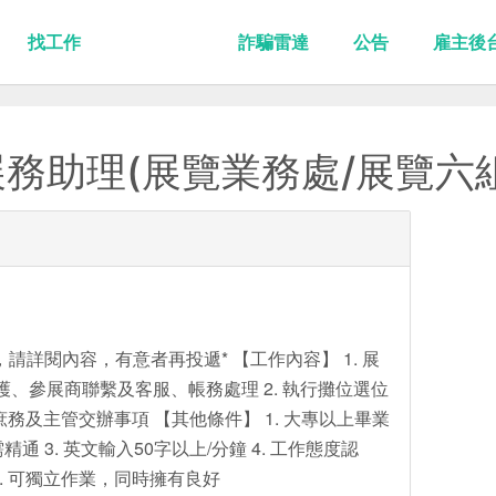
找工作
詐騙雷達
公告
雇主後
務助理(展覽業務處/展覽六組
請詳閱內容，有意者再投遞* 【工作內容】 1. 展
護、參展商聯繫及客服、帳務處理 2. 執行攤位選位
庶務及主管交辦事項 【其他條件】 1. 大專以上畢業
el需精通 3. 英文輸入50字以上/分鐘 4. 工作態度認
. 可獨立作業，同時擁有良好