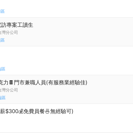
山區
電訪專案工讀生
台灣分公司
義區
義區
克力🍫門市兼職人員(有服務業經驗佳)
台灣分公司
義區
$300💰免費員餐🍜無經驗可)