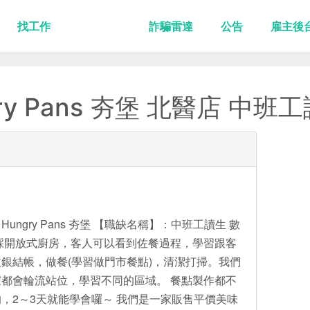
找工作
詐騙雷達
公告
雇主後
y Pans 夯堡 北醫店 中班
ngry Pans 夯堡 【職缺名稱】：中班工讀生 數
採開放式廚房，客人可以看到佐餐過程，學習跟客
銀結帳，做餐(學習做門市餐點)，清潔打掃。我們
都會輪流站位，學習不同的區域。 餐點製作都不
，2～3天就能學會囉～ 我們是一家販售平價美味