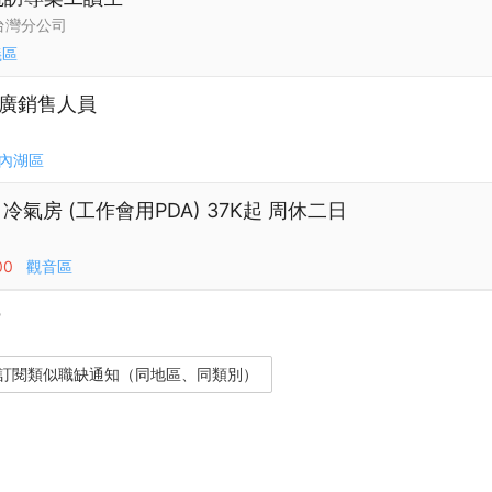
台灣分公司
義區
推廣銷售人員
內湖區
氣房 (工作會用PDA) 37K起 周休二日
00
觀音區
？