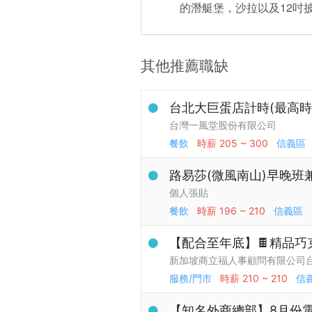
的潛艇堡，沙拉以及12吋
其他推薦職缺
台北大巨蛋店計時(最高時薪
台灣一風堂股份有限公司
餐飲
時薪
205 ~ 300
信義區
路易莎(微風南山)早晚班
個人張貼
餐飲
時薪
196 ~ 210
信義區
【配合至年底】🍫精品巧
新加坡商立福人事顧問有限公司
服務/門市
時薪
210 ~ 210
信
【知名外商總部】8月份