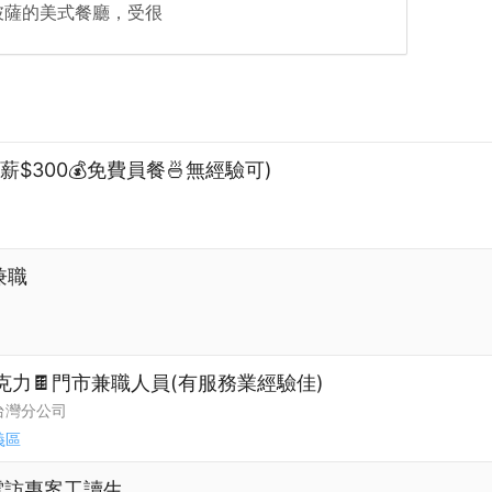
披薩的美式餐廳，受很
$300💰免費員餐🍜無經驗可)
兼職
克力🍫門市兼職人員(有服務業經驗佳)
台灣分公司
義區
電訪專案工讀生