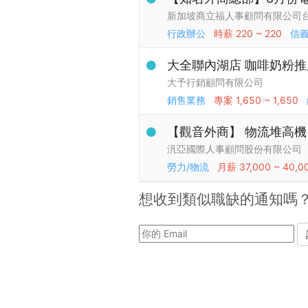
新加坡商立福人事顧問有限公司
行政辦公
時薪
220 ~ 220
信
大全聯內湖店 咖啡奶粉
大予行銷顧問有限公司
銷售業務
專案
1,650 ~ 1,650
【觀音外商】 物流堆高機 冷
汎亞國際人事顧問股份有限公司
勞力/物流
月薪
37,000 ~ 40,0
想收到類似職缺的通知嗎