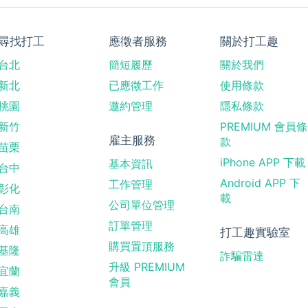
尋找打工
應徵者服務
關於打工趣
台北
簡短履歷
關於我們
新北
已應徵工作
使用條款
桃園
邀約管理
隱私條款
新竹
PREMIUM 會員條
雇主服務
款
苗栗
iPhone APP 下載
基本資訊
台中
Android APP 下
工作管理
彰化
載
公司單位管理
台南
訂單管理
高雄
打工趣實驗室
購買置頂服務
基隆
詐騙雷達
升級 PREMIUM
宜蘭
會員
嘉義