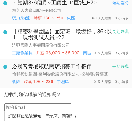
🚩短期3-6個月~工讀生 🚩巨城_H70
短期臨時
精英人力資源股份有限公司
勞力/物流
時薪
230 ~ 250
東區
6-10 人應徵
3 小時前
【精密科學園區】固定班，環境好，36k以
長期兼職
上，現場測試人員 -22
汎亞國際人事顧問股份有限公司
工廠作業員
月薪
36,000 ~ 36,000
南區
0-5 人應徵
3 小時前
必勝客青埔領航南店招募工作夥伴
長期兼職
怡和餐飲集團-富利餐飲股份有限公司-必勝客/肯德基
餐飲
時薪
196 ~ 236
中壢區
0-5 人應徵
3 小時前
想收到類似職缺的通知嗎？