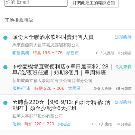
其他推薦職缺
頭份大全聯酒水飲料叫賣銷售人員
短期臨時
馬來西亞商大昌華嘉思謀能有限公司
銷售業務
時薪
196 ~ 275
頭份市
0-5 人應徵
6 分鐘前
✈️桃園機場直營便利店✈️單日最高$2,128｜
長期兼職
早/晚/夜班任選｜短期3個月｜單周排班
新加坡商立福人事顧問有限公司台灣分公司
服務/門市
時薪
226 ~ 266
大園區
0-5 人應徵
36 分鐘前
☆時薪220☆【9/6-9/13: 西班牙精品: 活
短期臨時
動PT】須至少配合6天排班
藝珂人事顧問股份有限公司
活動
時薪
220 ~ 220
內湖區
11-30 人應徵
36 分鐘前