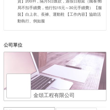
資】200/H，隔月5日匯款，遇假日順延（國泰/郵
局不扣手續費，他行扣15元～30元手續費） 【服
裝】白上衣、長褲、運動鞋 【工作內容】協助活
動執行、例如服
公司單位
金頌工程有限公司