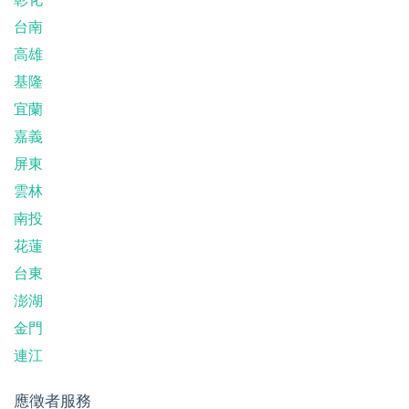
台南
高雄
基隆
宜蘭
嘉義
屏東
雲林
南投
花蓮
台東
澎湖
金門
連江
應徵者服務