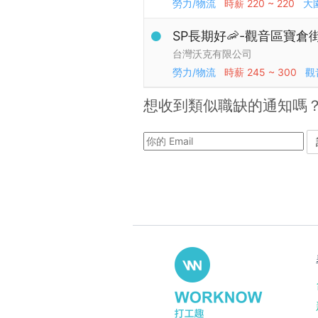
勞力/物流
時薪
220 ~ 220
大
SP長期好🦐-觀音區寶倉
台灣沃克有限公司
勞力/物流
時薪
245 ~ 300
觀
想收到類似職缺的通知嗎