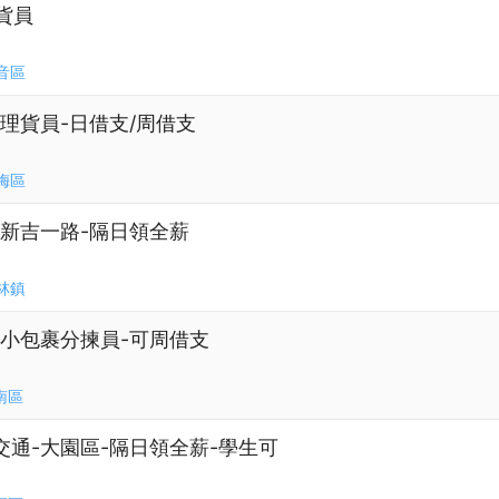
貨員
音區
路-理貨員-日借支/周借支
梅區
區新吉一路-隔日領全薪
林鎮
-小包裹分揀員-可周借支
南區
交通-大園區-隔日領全薪-學生可