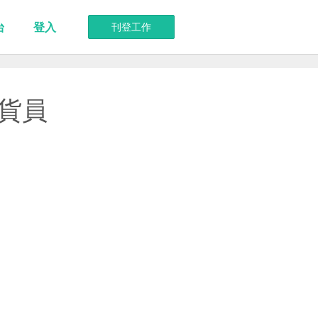
台
登入
刊登工作
理貨員