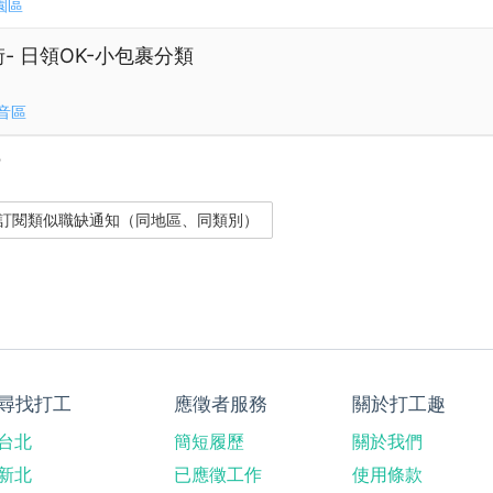
園區
街- 日領OK-小包裹分類
音區
？
尋找打工
應徵者服務
關於打工趣
台北
簡短履歷
關於我們
新北
已應徵工作
使用條款