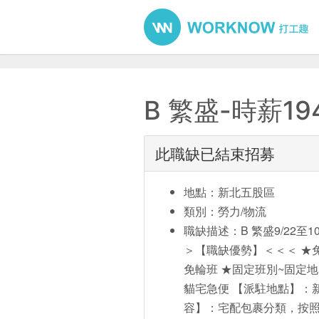
B 繁盛-時薪1
此職缺已結束招募
地點：新北五股區
類別：勞力/物流
職缺描述：B 繁盛9/22至1
＞【職缺優勢】＜＜＜ ★
免輪班 ★固定班別~固定
貓宅急便 【派駐地點】：
容】：宅配包裹分類，按照