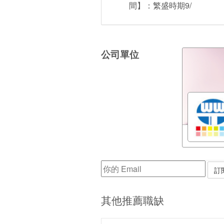
間】：繁盛時期9/
公司單位
其他推薦職缺