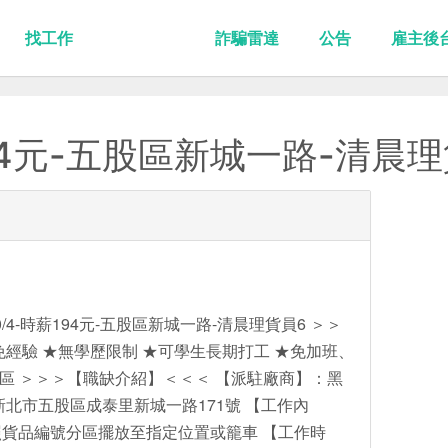
找工作
詐騙雷達
公告
雇主後
94元-五股區新城一路-清晨
0/4-時薪194元-五股區新城一路-清晨理貨員6 ＞＞
免經驗 ★無學歷限制 ★可學生長期打工 ★免加班、
地區 ＞＞＞【職缺介紹】＜＜＜ 【派駐廠商】：黑
新北市五股區成泰里新城一路171號 【工作內
貨品編號分區擺放至指定位置或籠車 【工作時