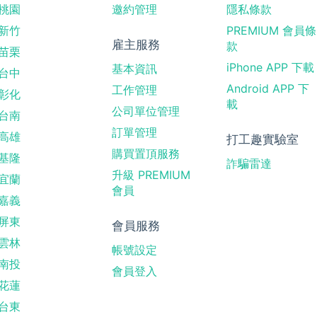
桃園
邀約管理
隱私條款
新竹
PREMIUM 會員條
雇主服務
款
苗栗
iPhone APP 下載
基本資訊
台中
Android APP 下
工作管理
彰化
載
公司單位管理
台南
訂單管理
高雄
打工趣實驗室
購買置頂服務
基隆
詐騙雷達
升級 PREMIUM
宜蘭
會員
嘉義
屏東
會員服務
雲林
帳號設定
南投
會員登入
花蓮
台東