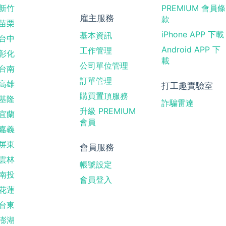
新竹
PREMIUM 會員條
雇主服務
款
苗栗
iPhone APP 下載
基本資訊
台中
Android APP 下
工作管理
彰化
載
公司單位管理
台南
訂單管理
高雄
打工趣實驗室
購買置頂服務
基隆
詐騙雷達
升級 PREMIUM
宜蘭
會員
嘉義
屏東
會員服務
雲林
帳號設定
南投
會員登入
花蓮
台東
澎湖