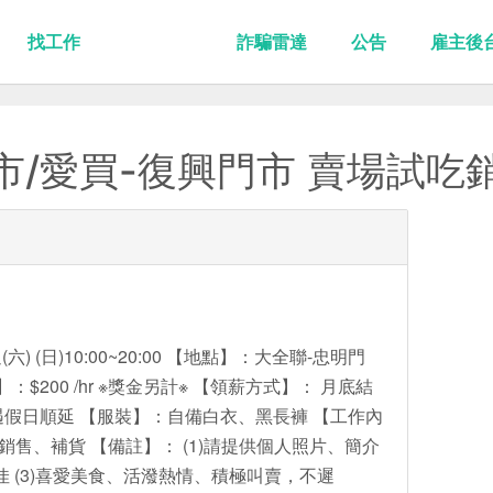
找工作
詐騙雷達
公告
雇主後
/愛買-復興門市 賣場試吃銷
 (日)10:00~20:00 【地點】：大全聯-忠明門
$200 /hr ※獎金另計※ 【領薪方式】： 月底結
遇假日順延 【服裝】：自備白衣、黑長褲 【工作內
及銷售、補貨 【備註】： (1)請提供個人照片、簡介
驗佳 (3)喜愛美食、活潑熱情、積極叫賣，不遲