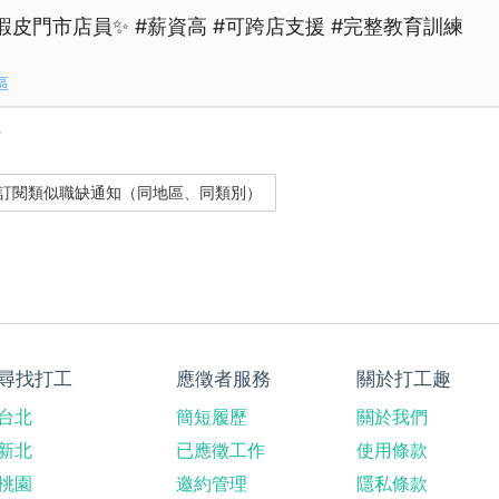
蝦皮門市店員✨ #薪資高 #可跨店支援 #完整教育訓練
區
？
尋找打工
應徵者服務
關於打工趣
台北
簡短履歷
關於我們
新北
已應徵工作
使用條款
桃園
邀約管理
隱私條款