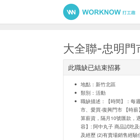
大全聯-忠明門市
此職缺已結束招募
地點：新竹北區
類別：活動
職缺描述：【時間】：每週(六)
市、愛買-復興門市 【時薪】：
算薪資，隔月10號匯款，
容】: 阿中丸子 商品試吃
及經歷 (2)有賣場銷售經