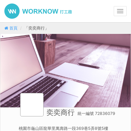
Toggl
navig
首頁
「奕奕商行」
奕奕商行
統一編號 72836079
桃園市龜山區龍華里萬壽路一段369巷5弄8號5樓