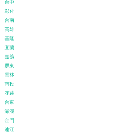
台中
彰化
台南
高雄
基隆
宜蘭
嘉義
屏東
雲林
南投
花蓮
台東
澎湖
金門
連江